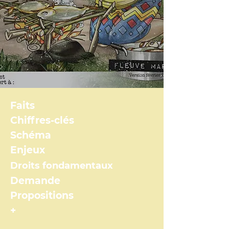
Faits
Chiffres-clés
Schéma
Enjeux
Droits fondamentaux
Demande
Propositions
+