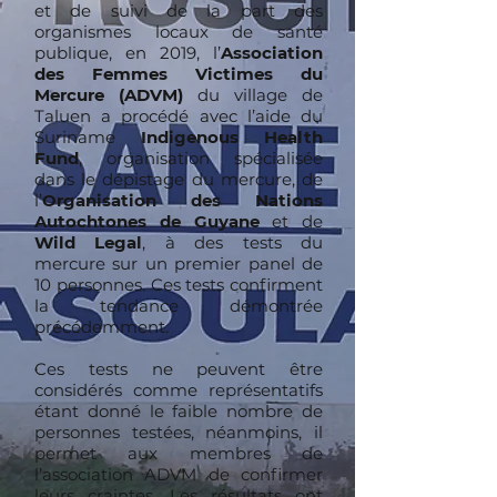
et de suivi de la part des
organismes locaux de santé
publique, en 2019, l’
Association
des Femmes Victimes du
Mercure (ADVM)
du village de
Taluen a procédé avec l’aide du
Suriname
Indigenous Health
Fund
, organisation spécialisée
dans le dépistage du mercure, de
l’
Organisation des Nations
Autochtones de Guyane
et de
Wild Legal
, à des tests du
mercure sur un premier panel de
10 personnes. Ces tests confirment
la tendance démontrée
précédemment.
Ces tests ne peuvent être
considérés comme représentatifs
étant donné le faible nombre de
personnes testées, néanmoins, il
permet aux membres de
l’association ADVM de confirmer
leurs craintes. Les résultats ont