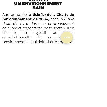
UN ENVIRONNEMENT
SAIN
Aux termes de l'
article 1er de la Charte de
l'environnement de 2004
,
chacun
«
a le
droit de vivre dans un environnement
équilibré et respectueux de la santé
». Il en
découle un objectif de valeur
constitutionnelle de protection de
l'environnement, qui doit ici être appliqué.
Notre
demande
.
"
PROTECTION
IMMÉDIATE DES DROITS
FONDAMENTAUX À LA
VIE, À LA SANTÉ ET À
UN ENVIRONNEMENT