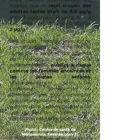
montré que le
seuil moyen des
adultes testés était de 8,8 µg/g
(min: 6 µg/g; max : 14 µg/g), face à
une norme de référence d'environ
2 µg/g
.
Les études menées jusqu’ici ne
permettent pas un suivi sur la
durée de la santé et des impacts
de l’exposition au mercure,
notamment des
publics à risque
comme les femmes enceintes et
les jeunes enfants
.
Malheureusement, seuls les
professeurs demeurent en
première ligne pour témoigner
des retards développés par les
enfants dans l’apprentissage ainsi
que du peu de moyens à leur
disposition pour faire face.
Photo : Centre de santé de
Maripasoula, ©esante.gouv.fr