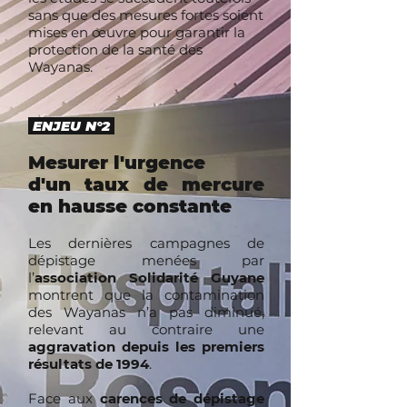
sans que des mesures fortes soient
mises en œuvre pour garantir la
protection de la santé des
Wayanas.
ENJEU N°2
Mesurer l'urgence
d'un taux de mercure
en hausse constante
Les dernières campagnes de
dépistage menées par
l’
association Solidarité Guyane
montrent que la contamination
des Wayanas n’a pas diminué,
relevant au contraire une
aggravation depuis les premiers
résultats de 1994
.
Face aux
carences de dépistage