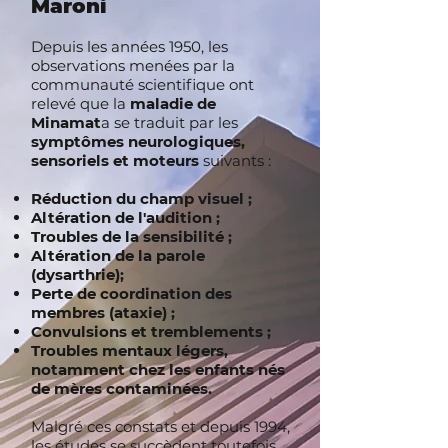
Maroni
Depuis les années 1950, les
observations menées par la
communauté scientifique ont
relevé que la
maladie de
Minamat
a se traduit par les
symptômes neurologiques,
sensoriels et moteurs
suivants :
Réduction du champ visuel ;
Altération de l'audition ;
Troubles de la sensibilité ;
Altération de la parole
(dysarthrie);
Perte de coordination des
membres (ataxie) ;
Convulsions et tremblements ;
Troubles mentaux légers,
notamment chez les enfants nés
de mères contaminées.
Malgré ces constats et depuis 1994,
les études se succèdent toutefois