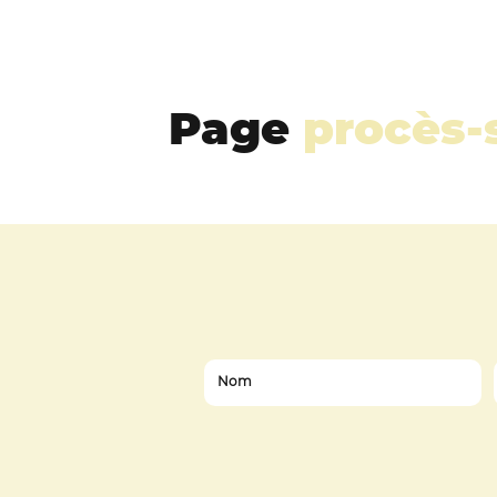
Page
procès-