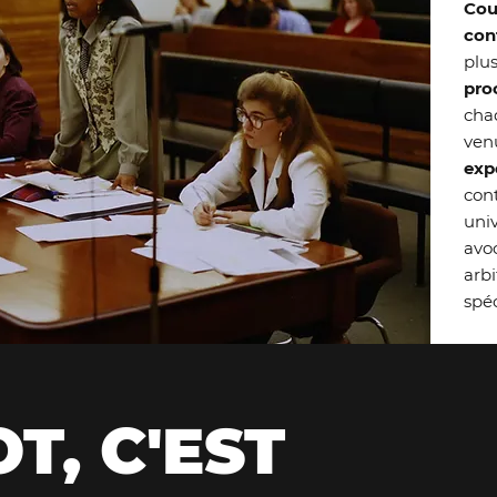
Cou
con
plus
proc
cha
ven
exp
con
univ
avoc
arb
spéc
T, C'EST