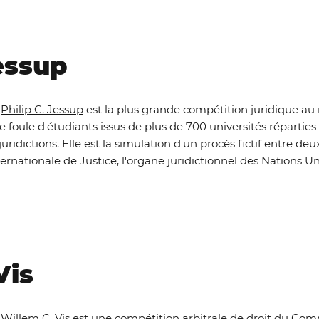
Jessup
a
Philip C. Jessup
est la plus grande compétition juridique au
e foule d'étudiants issus de plus de 700 universités réparties
juridictions. Elle est la simulation d'un procès fictif entre de
ternationale de Justice, l'organe juridictionnel des Nations Un
Vis
a
Willem C. Vis
est une compétition arbitrale de droit du Com