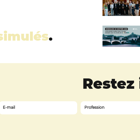
simulés
.
Restez