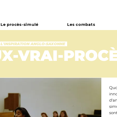
Le procès-simulé
Les combats
 L'INSPIRATION ANGLO-SAXONNE
X-VRAI-PROCÈ
Quo
inno
d'an
sim
son