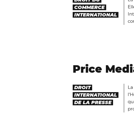
El
COMMERCE
In
INTERNATIONAL
co
Price Med
La
DROIT
l'
INTERNATIONAL
qu
DE LA PRESSE
pr