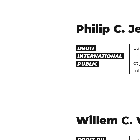
Philip C. 
L
DROIT
un
INTERNATIONAL
et 
PUBLIC
In
Willem C. 
L
DROIT DU