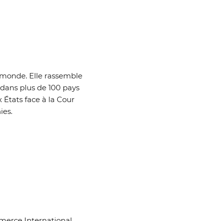
 monde. Elle rassemble
 dans plus de 100 pays
ux
É
tats face à la Cour
ies.
merce International.