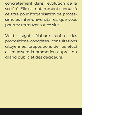
concrètement dans l’évolution de la
société. Elle est notamment connue à
ce titre pour l'organisation de procès-
simulés inter-universitaires, que vous
J'ai un territoire à défendre, je rejoins l'expérimentation
pourrez retrouver sur ce site.
Wild Legal élabore enfin des
propositions concrètes (consultations
citoyennes, propositions de loi, etc...)
et en assure la promotion auprès du
grand public et des décideurs.