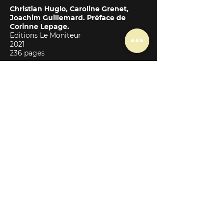
Christian Huglo, Caroline Grenet,
Joachim Guillemard. Préface de
Corinne Lepage.
Editions Le Moniteur
2021
236 pages
L’énergie éolienne - Du petit éolien
à l’éolien offshore.
Marc Rapin, Jean-Marc Noël.