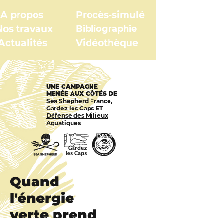
A propos
Procès-simulé
Nos travaux
Bibliographie
Actualités
Vidéothèque
UNE CAMPAGNE
MENÉE AUX CÔTÉS DE
Sea Shepherd France
,
Gardez les Caps
ET
Défense des Milieux
Aquatiques
Quand
l'énergie
verte
prend