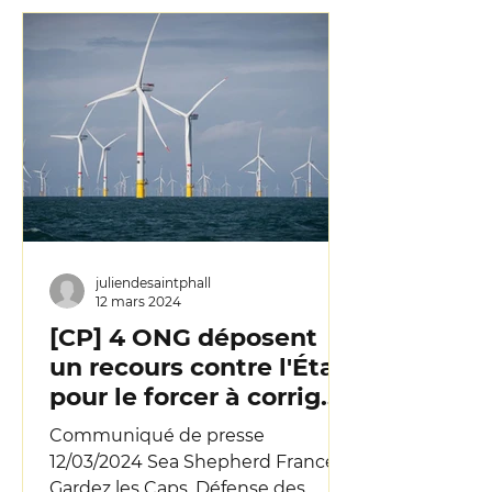
juliendesaintphall
12 mars 2024
[CP] 4 ONG déposent
un recours contre l'État
pour le forcer à corriger
sa stratégie sur l'éolien
Communiqué de presse
offshore
12/03/2024 Sea Shepherd France,
Gardez les Caps, Défense des