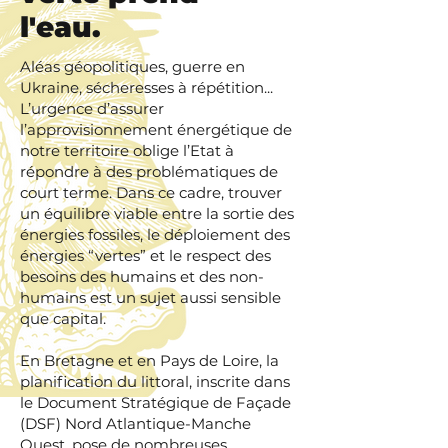
l'
eau
.
Aléas géopolitiques, guerre en
Ukraine, sécheresses à répétition...
L’urgence d’assurer
l’approvisionnement énergétique de
notre territoire oblige l’Etat à
répondre à des problématiques de
court terme. Dans ce cadre, trouver
un équilibre viable entre la sortie des
énergies fossiles, le déploiement des
énergies “vertes” et le respect des
besoins des humains et des non-
humains est un sujet aussi sensible
que capital.
En Bretagne et en Pays de Loire, la
planification du littoral, inscrite dans
le Document Stratégique de Façade
(DSF) Nord Atlantique-Manche
Ouest, pose de nombreuses