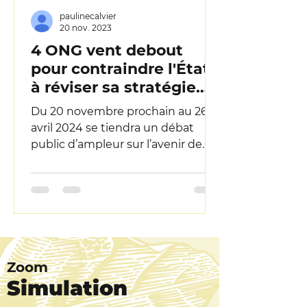
paulinecalvier
20 nov. 2023
4 ONG vent debout
pour contraindre l'État
à réviser sa stratégie
sur l'éolien en mer.
Du 20 novembre prochain au 26
avril 2024 se tiendra un débat
public d’ampleur sur l’avenir de
notre littoral, de la biodiversité
marine...
Zoom
Simulation
.