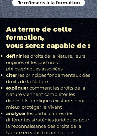
Je m'inscris à la formation
Au terme de cette
formation,
vous serez capable de :
définir
les droits de la Nature, leurs
origines et les postures
philosophiques associées
citer
les principes fondamentaux des
droits de la Nature
expliquer
comment les droits de la
Nature viennent compléter les
dispositifs juridiques existants pour
mieux protéger le Vivant
analyser
les particularités des
différentes stratégies juridiques pour
la reconnaissance des droits de la
Nature en vous basant sur des