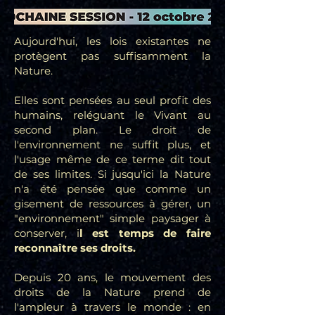
Aujourd'hui, les lois existantes ne
protègent pas suffisamment la
Nature.
Elles sont pensées au seul profit des
humains, reléguant le Vivant au
second plan. Le droit de
l'environnement ne suffit plus, et
l'usage même de ce terme dit tout
de ses limites. Si jusqu'ici la Nature
n'a été pensée que comme un
gisement de ressources à gérer, un
"environnement" simple paysager à
conserver, i
l est temps de faire
reconnaître ses droits.
Depuis 20 ans, le mouvement des
droits de la Nature prend de
l'ampleur à travers le monde : en