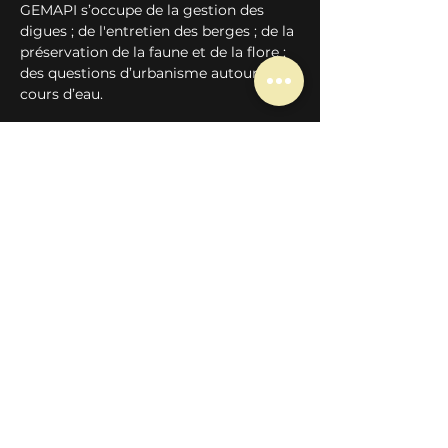
GEMAPI s’occupe de la gestion des 
digues ; de l'entretien des berges ; de la 
préservation de la faune et de la flore ; 
des questions d’urbanisme autour du 
cours d’eau.
Nos actions.
Le programme Wild Legal 
accompagne cette rivière et les 
organismes qui oeuvrent pour sa 
protection et sa gouvernance partagée 
par l'établissement concerté d'une 
stratégie reposant sur les droits de la 
Nature. 
En l'espèce, afin de participer à la 
sensibilisation du public et d’engager 
les acteurs de territoires dans une 
première démarche collective, les 