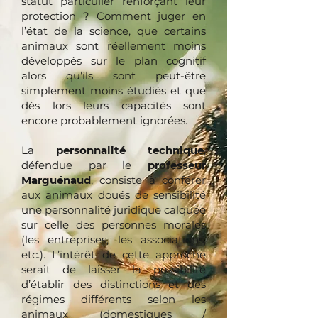
statut particulier renforçant leur
protection ? Comment juger en
l’état de la science, que certains
animaux sont réellement moins
développés sur le plan cognitif
alors qu’ils sont peut-être
simplement moins étudiés et que
dès lors leurs capacités sont
encore probablement ignorées.
La
personnalité technique
,
défendue par le
professeur
Marguénaud
, consiste à conférer
aux animaux doués de sensibilité
une personnalité juridique calquée
sur celle des personnes morales
(les entreprises, les associations,
etc.). L’intérêt de cette approche
serait de laisser la possibilité
d’établir des distinctions et des
régimes différents selon les
animaux (domestiques /