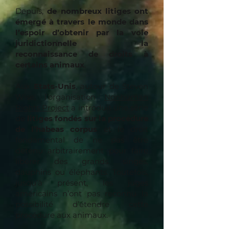
Depuis,
de nombreux litiges ont
émergé à travers le monde dans
l’espoir d’obtenir par la voie
juridictionnelle la
reconnaissance de droits à
certains animaux
.
Aux
Etats-Unis
, autour de Steven
Wise, l’organisation
Nonhuman
Rights Project
a introduit une série
de
litiges fondés sur la procédure
de l’habeas corpus
et le droit
fondamental de ne pas être
détenu arbitrairement pour faire
libérer des grands singes,
dauphins ou éléphants. Toutefois,
jusqu’à présent, les juges
américains n’ont pas reconnu la
possibilité d’étendre cette
procédure aux animaux.