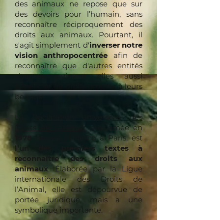
des animaux ne repose que sur
des devoirs pour l’humain, sans
reconnaître réciproquement des
droits aux animaux. Pourtant, il
s'agit simplement d'
inverser notre
vision anthropocentrée
afin de
reconnaître que d'autres entités
vivantes puissent elles aussi
bénéficier de droits propres à leurs
besoins.
La
Déclaration universelle des
Droits de l’Animal
, proclamée en
1978
devant l'Unesco à Paris, est
l’un des premiers textes à
reconnaître des droits aux
animaux
. Élaborée par la Ligue
internationale des Droits de
l’Animal, elle est dépourvue de
portée juridique, mais a une
symbolique importante.