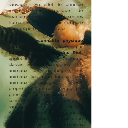
sauvages). En effet, le principe
d’égalité qui s’applique de
manière rigoureuse aux personnes
humaines, à l’inverse, ne s’impose
pas aux personnes morales.
Enfin, la
personnalité physique
non-humaine
, imaginée par
Caroline Regad
et
Cédric Riot
,
engloberait tous les animaux,
classés en trois catégories : les
animaux de compagnie, les
animaux liés à un fonds et les
animaux sauvages. L’intérêt
propre de l’animal devrait, par
principe, primer sur les
considérations d’ordre utilitaires,
sans que celles-ci soient exclues.
Ainsi, des exceptions au principe
seraient possibles, à condition
qu’elles soient interprétées