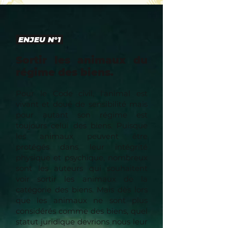
ENJEU N°1
Sortir les animaux du
régime des biens.
Pour le Code civil, l'animal est
vivant et doué de sensibilité mais
pour autant son régime est
toujours celui des biens. Puisque
les animaux peuvent être
protégés dans leur intégrité
physique et psychique, nombreux
sont les auteurs qui souhaitent
voir sortir les animaux de la
catégorie des biens. Mais dès lors
que les animaux ne sont plus
considérés comme des biens, quel
statut juridique devrions nous leur