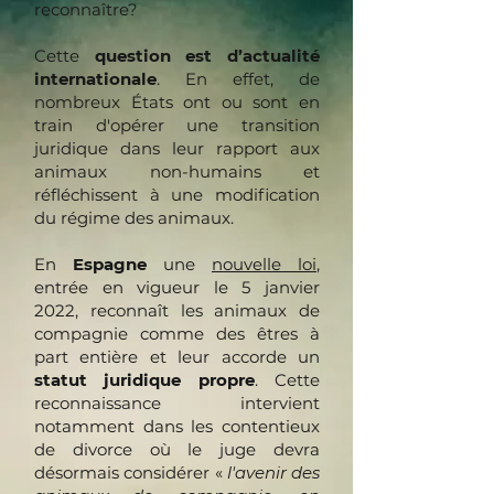
reconnaître?
Cette
question est d’actualité
internationale
. En effet, de
nombreux États ont ou sont en
train d'opérer une transition
juridique dans leur rapport aux
animaux non-humains et
réfléchissent à une modification
du régime des animaux.
En
Espagne
une
nouvelle loi
,
entrée en vigueur le 5 janvier
2022, reconnaît les animaux de
compagnie comme des êtres à
part entière et leur accorde un
statut juridique propre
. Cette
reconnaissance intervient
notamment dans les contentieux
de divorce où le juge devra
désormais considérer «
l'avenir des