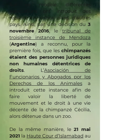
Sur ce modèle, différentes
associations ont introduit des
recours en justice dans d’autres
pays. Ainsi, par une décision du
3
novembre 2016
, le
tribunal de
troisième instance de Mendoza
(
Argentine
) a reconnu, pour la
première fois, que les
chimpanzés
étaient des personnes juridiques
non humaines détentrices de
droits
. L’
Asociación de
Funcionarios y Abogados por los
Derechos de los Animales
a
introduit cette instance afin de
faire valoir la liberté de
mouvement et le droit à une vie
décente de la chimpanzé Cécilia,
alors détenue dans un zoo.
De la même manière, le
21 mai
2021
la
Haute Cour d’Islamabad
au