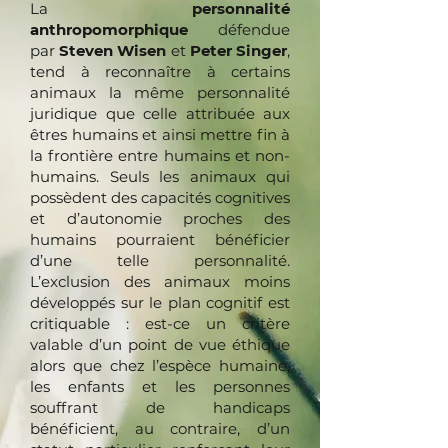
La
personnalité
anthropomorphique
défendue
par
Steven Wisen
et
Peter Singer
,
tend à reconnaître à certains
animaux la même personnalité
juridique que celle attribuée aux
êtres humains et ainsi mettre fin à
la frontière entre humains et non-
humains. Seuls les animaux qui
possèdent des capacités cognitives
et d’autonomie proches des
humains pourraient bénéficier
d’une telle personnalité.
L’exclusion des animaux moins
développés sur le plan cognitif est
critiquable : est-ce un critère
valable d’un point de vue éthique
alors que chez l’espèce humaine,
les enfants et les personnes
souffrant de handicaps
bénéficient, au contraire, d’un