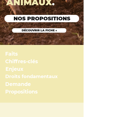
ANIMAUX
.
NOS PROPOSITIONS
DÉCOUVRIR LA FICHE ↓
Faits
Chiffres-clés
Enjeux
Droits fondamentaux
Demande
Propositions