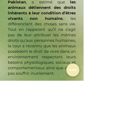
Pakistan
, a estimé que
les
animaux détiennent des droits
inhérents à leur condition d’êtres
vivants non humains
, les
différenciant des choses sans vie.
Tout en rappelant qu’il ne s’agit
pas de leur attribuer les mêmes
droits qu’aux personnes humaines,
la cour a reconnu que les animaux
possèdent le droit de vivre dans un
environnement respectant leurs
besoins physiologiques, sociaux et
comportementaux ainsi que de ne
pas souffrir inutilement.
Le
27 janvier 2022
, la
Cour
constitutionnelle de l’Équateur
a,
elle aussi, reconnu qu’un
singe
pouvait être
sujet de droits
. Cette
décision a la particularité d’élargir
les droits de la nature (déjà