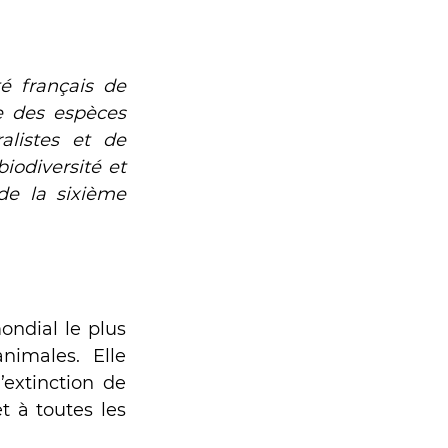
é français de 
e des espèces 
listes et de 
odiversité et  
de la sixième 
ondial le plus 
imales. Elle 
extinction de 
t à toutes les 