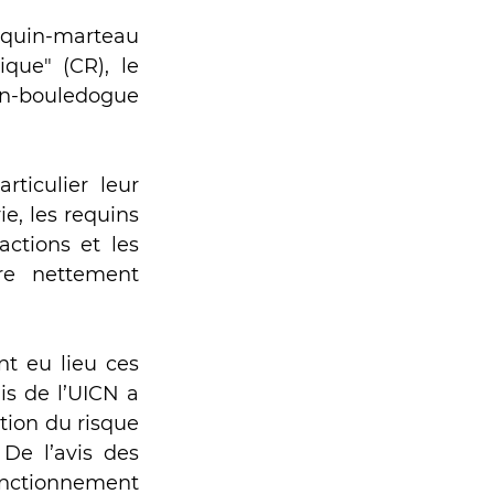
quin-marteau 
que" (CR), le 
-bouledogue 
ticulier leur 
e, les requins 
tions et les 
e nettement 
 eu lieu ces 
s de l’UICN a 
tion du risque 
De l’avis des 
onctionnement 