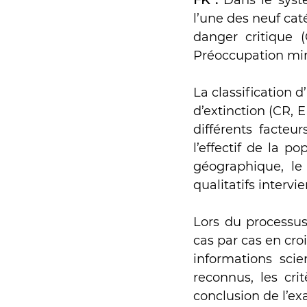
FK : 
Dans le syst
l’une des neuf caté
danger critique 
Préoccupation min
La classification 
d’extinction (CR, E
différents facteur
l’effectif de la po
géographique, le 
qualitatifs inter
Lors du processus
cas par cas en cro
informations scie
reconnus, les cri
conclusion de l’ex