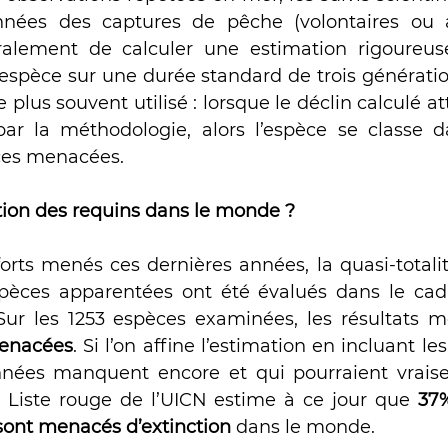
nées des captures de pêche (volontaires ou acc
alement de calculer une estimation rigoureus
espèce sur une durée standard de trois génération
e plus souvent utilisé : lorsque le déclin calculé att
 par la méthodologie, alors l’espèce se classe d
ces menacées.
ation des requins dans le monde ?
orts menés ces dernières années, la quasi-totalit
èces apparentées ont été évalués dans le cadre
ur les 1253 espèces examinées, les résultats m
menacées
. Si l’on affine l’estimation en incluant le
onnées manquent encore et qui pourraient vrais
 Liste rouge de l’UICN estime à ce jour que 
37%
 sont menacés d’extinction
 dans le monde.