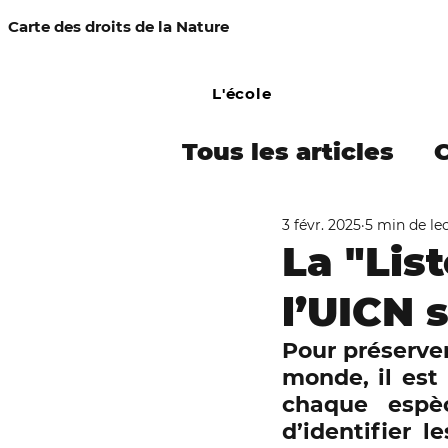
Carte des droits de la Nature
L'école
Tous les articles
3 févr. 2025
5 min de le
COMMUNIQUÉ DE
La "Lis
l’UICN 
Campagne Amaz
Pour préserver 
monde, il est 
Procès-simulés
chaque espèc
d’identifier le