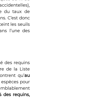
identelles), 
e du taux de 
s. C’est donc 
eint les seuils 
ans l’une des 
é des requins 
 de la Liste 
ontrent qu’
au 
s espèces pour 
emblablement 
 des requins, 