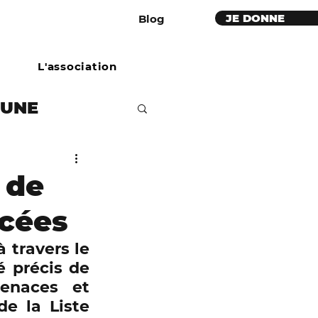
JE DONNE
Blog
L'association
BUNE
étaires
 de
acées
e
 travers le 
 précis de 
ues rouges
enaces et 
de la Liste 