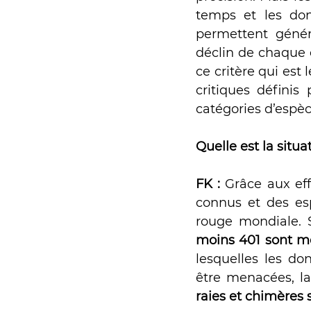
temps et les don
permettent génér
déclin de chaque 
ce critère qui est l
critiques définis
catégories d’espè
Quelle est la situ
FK : 
Grâce aux eff
connus et des esp
rouge mondiale. S
moins 401 sont 
lesquelles les d
être menacées, la
raies et chimères