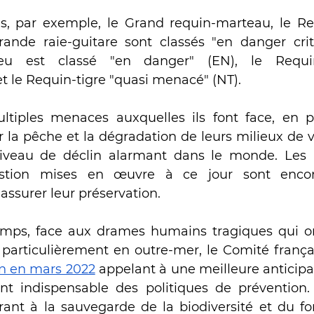
s, par exemple, le Grand requin-marteau, le Re
rande raie-guitare sont classés "en danger criti
eu est classé "en danger" (EN), le Requin
et le Requin-tigre "quasi menacé" (NT).
tiples menaces auxquelles ils font face, en par
r la pêche et la dégradation de leurs milieux de vi
iveau de déclin alarmant dans le monde. Les ac
estion mises en œuvre à ce jour sont encor
 assurer leur préservation.
ps, face aux drames humains tragiques qui ont
 particulièrement en outre-mer, le Comité françai
on en mars 2022
 appelant à une meilleure anticipa
t indispensable des politiques de prévention. 
rant à la sauvegarde de la biodiversité et du f