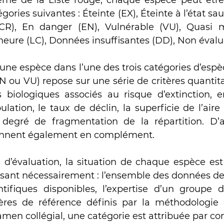
ème de la Liste rouge, chaque espèce peut être
gories suivantes : Éteinte (EX), Éteinte à l’état sa
(CR), En danger (EN), Vulnérable (VU), Quasi m
eure (LC), Données insuffisantes (DD), Non évalu
d’une espèce dans l’une des trois catégories d’esp
N ou VU) repose sur une série de critères quantitat
s biologiques associés au risque d’extinction, en 
pulation, le taux de déclin, la superficie de l’aire 
degré de fragmentation de la répartition. D’au
viennent également en complément.
 d’évaluation, la situation de chaque espèce es
isant nécessairement : l’ensemble des données de t
ntifiques disponibles, l’expertise d’un groupe de
tères de référence définis par la méthodologie 
amen collégial, une catégorie est attribuée par co