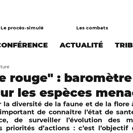
Le procès-simulé
Les combats
CONFÉRENCE
ACTUALITÉ
TRI
cture
 PRESSE
Écocide et limites plan
te rouge" : baromètre
sur les espèces men
onie
Droits des animaux
Écol
la diversité de la faune et de la flore à
important de connaître l’état de santé
Combats
Asso
Campagne bo
e, de surveiller l’évolution des m
s priorités d’actions : c’est l’objectif 