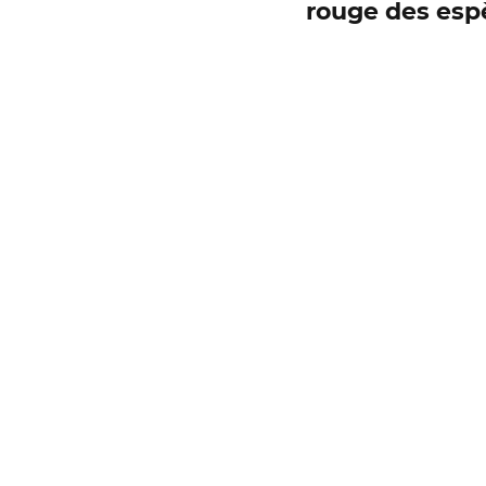
rouge des esp
Campagne rivièr
Le Chéran
Éoli
Granulats marins
Entreprises et dr
RAPPORT
Rése
Parlement de la r