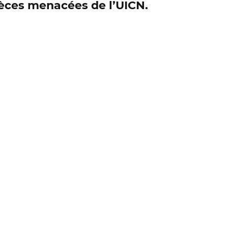
èces menacées de l’UICN.
es sauvages
Chronique Conseil 
en offshore, droits des océans
L
Total au pénal
La Seine
oits de la Nature
Webinaire Idea
rves naturelles de France (RNF)
ivière Creuse