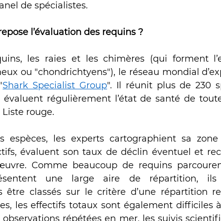
nel de spécialistes.
repose l’évaluation des requins ?
uins, les raies et les chimères (qui forment l
neux ou "chondrichtyens"), le réseau mondial d’exp
"
Shark Specialist Group
". Il réunit plus de 230 s
 évaluent régulièrement l’état de santé de toute
a Liste rouge.
 espèces, les experts cartographient sa zone 
tifs, évaluent son taux de déclin éventuel et rec
’œuvre. Comme beaucoup de requins parcouren
ésentent une large aire de répartition, ils
être classés sur le critère d’une répartition res
, les effectifs totaux sont également difficiles à
 observations répétées en mer, les suivis scientifi