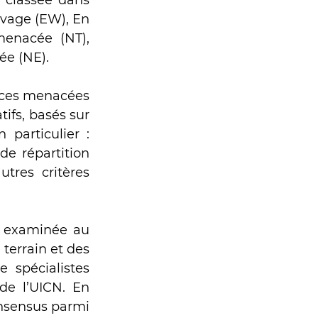
 classée dans 
uvage (EW), En 
enacée (NT), 
ée (NE).
èces menacées 
ifs, basés sur 
particulier : 
de répartition 
tres critères 
t examinée au 
errain et des 
 spécialistes 
de l’UICN. En 
nsensus parmi 