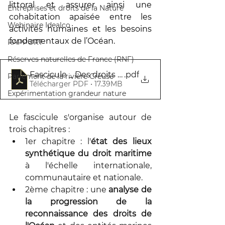
littoral et assurer ainsi une 
Entreprises et droits de la Nature
cohabitation apaisée entre les 
Webinaire Idealco
activités humaines et les besoins 
fondamentaux de l’Océan. 
RAPPORT
Réserves naturelles de France (RNF)
Fascicule _ Des droits de l'Océan - Version finale
.pdf
Parlement de la rivière Creuse
Télécharger PDF • 17.39MB
Expérimentation grandeur nature
Le fascicule s'organise autour de 
trois chapitres : 
1er chapitre : l'
état des lieux 
synthétique du droit maritime
à l'échelle internationale, 
communautaire et nationale. 
2ème chapitre : une 
analyse de 
la progression de la 
reconnaissance des droits de 