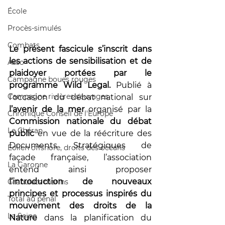
École
Procès-simulés
Combats
Le présent fascicule s’inscrit dans 
les actions de sensibilisation et de 
Asso
plaidoyer portées par le 
Campagne boues rouges
programme Wild Legal. 
Publié à 
Campagne rivières sauvages
l’occasion du débat national sur 
l’avenir de la mer
 organisé par la 
Chronique Conseil de l'Europe
Commission nationale du débat 
Le Chéran
public
 en vue de la réécriture des 
Documents Stratégiques de 
Éolien offshore, droits des océans
façade française, l’association 
La Garonne
entend ainsi proposer 
l’introduction de nouveaux 
Granulats marins
principes et processus inspirés du 
Total au pénal
mouvement des droits de la 
La Seine
Nature
 dans la planification du 