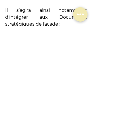
Il s’agira ainsi notamment 
d’intégrer aux Documents 
stratégiques de façade : 
le 
principe de coexistence et 
d’interdépendance 
le 
droit à la santé de l’Océan
, 
découlant du principe 
constitutionnel du droit à un 
environnement sain
le 
principe 
in dubio pro 
oceanus
, afin de garantir une 
lecture et une interprétation 
du droit en faveur de la Nature
les 
droits de générations 
futures
, humaines et non 
humaines, comme énoncé par 
le Conseil constitutionnel