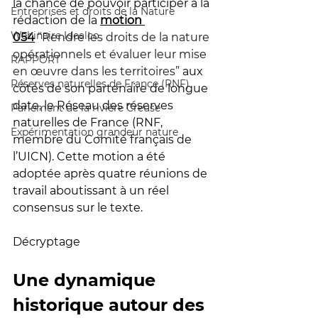
la chance de pouvoir participer à la 
Entreprises et droits de la Nature
rédaction de la 
motion 
Webinaire Idealco
054
“Rendre les droits de la nature 
opérationnels et évaluer leur mise 
RAPPORT
en œuvre dans les territoires” 
aux 
Réserves naturelles de France (RNF)
côtés de son partenaire de longue 
date, le Réseau des réserves 
Parlement de la rivière Creuse
naturelles de France (RNF, 
Expérimentation grandeur nature
membre du Comité français de 
l’UICN). Cette motion a été 
adoptée après quatre réunions de 
travail aboutissant à un réel 
consensus sur le texte. 
Décryptage
Une dynamique 
historique autour des 