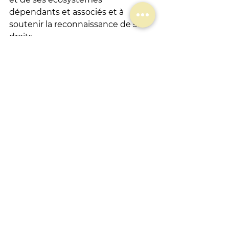
dépendants et associés et à 
soutenir la reconnaissance de ses 
droits.
ADOPTÉE : La 
motion 056
 : 
« 
Promouvoir une relation éthique 
entre les êtres humains et les 
océans »
 – soutenue par Ocean 
Vision Legal.
Ce texte demande entre autres, à 
la Commission mondiale du droit 
de l’environnement et à la 
Commission mondiale des aires 
protégées de coordonner et 
d’établir des pratiques 
exemplaires et des lignes 
directrices pour l’intégration et le 
respect des droits et valeurs 