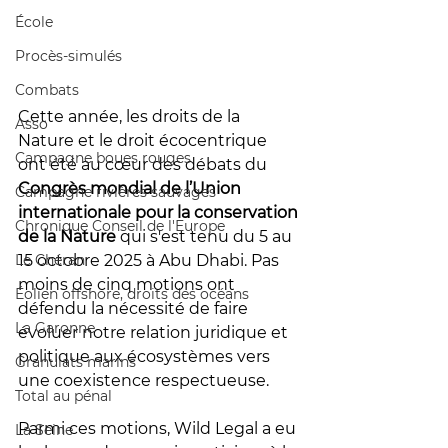
École
Procès-simulés
Combats
Cette année, les droits de la 
Asso
Nature et le droit écocentrique 
Campagne boues rouges
ont été au cœur des débats du 
Congrès mondial de l’Union 
Campagne rivières sauvages
internationale pour la conservation 
Chronique Conseil de l'Europe
de la Nature
 qui s'est tenu du 5 au 
Le Chéran
15 octobre 2025 à Abu Dhabi. Pas 
moins de cinq motions ont 
Éolien offshore, droits des océans
défendu la nécessité de faire 
La Garonne
évoluer notre relation juridique et 
politique aux écosystèmes vers 
Granulats marins
une coexistence respectueuse. 
Total au pénal
Parmi ces motions, Wild Legal a eu 
La Seine