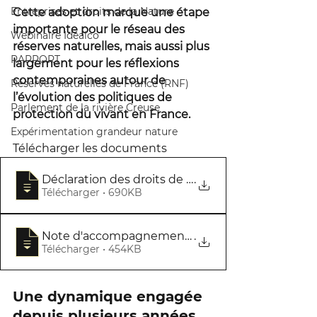
Entreprises et droits de la Nature
Cette adoption marque une étape 
importante pour le réseau des 
Webinaire Idealco
réserves naturelles, mais aussi plus 
RAPPORT
largement pour les réflexions 
contemporaines autour de 
Réserves naturelles de France (RNF)
l’évolution des politiques de 
Parlement de la rivière Creuse
protection du vivant en France.
Expérimentation grandeur nature
Télécharger les documents 
Déclaration des droits de la Nature - RNF AG 21_
.
Télécharger • 690KB
Note d'accompagnement de la Déclaration des dr
.
Télécharger • 454KB
Une dynamique engagée 
depuis plusieurs années