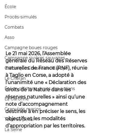
École
Procès-simulés
Combats
Asso
Campagne boues rouges
Le 21 mai 2026, l’Assemblée 
Campagne rivières sauvages
générale du Réseau des Réserves 
naturelles de France (RNF), réunie 
Chronique Conseil de l'Europe
à Taglio en Corse, a adopté à 
Le Chéran
l’unanimité une « Déclaration des 
Éolien offshore, droits des océans
droits de la Nature dans les 
réserves naturelles » ainsi qu’une 
La Garonne
note d’accompagnement 
Granulats marins
destinée à en préciser le sens, les 
objectifs et les modalités 
Total au pénal
d’appropriation par les territoires.
La Seine