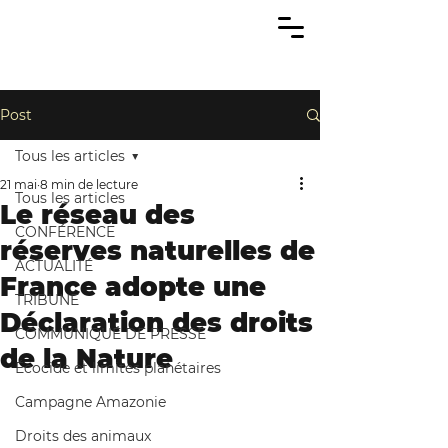
Post
Tous les articles
21 mai
8 min de lecture
Tous les articles
Le réseau des
CONFÉRENCE
réserves naturelles de
ACTUALITÉ
France adopte une
TRIBUNE
Déclaration des droits
COMMUNIQUÉ DE PRESSE
de la Nature
Écocide et limites planétaires
Campagne Amazonie
Droits des animaux