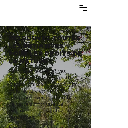
RETROUVEZ TOUTES
LES INITIATIVES
POUR LES DROITS DE
LA NATURE
Parcourez les initiatives
locales et nationales portant
la reconnaissance des droits
de la Nature en France,
échangez avec les membres
de cette communauté
pionnière et consultez nos
ressources.