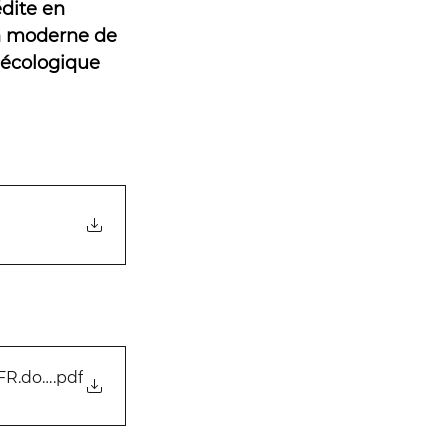
édite en 
on moderne de 
 écologique 
 FR.docx
.pdf