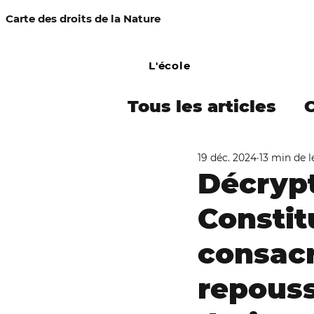
Carte des droits de la Nature
L'école
Tous les articles
19 déc. 2024
13 min de l
COMMUNIQUÉ DE
Décrypt
Constit
Campagne Amaz
consacr
Procès-simulés
repouss