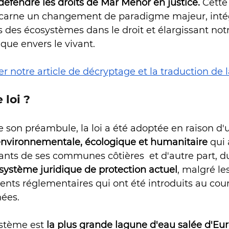
défendre les droits de Mar Menor en justice. 
Cette
carne un changement de paradigme majeur, intég
s des écosystèmes dans le droit et élargissant not
ique envers le vivant.
r notre article de décryptage et la traduction de la
 loi ?
son préambule, la loi a été adoptée en raison d'un
-environnementale, écologique et humanitaire
 qui 
ants de ses communes côtières  et d'autre part, du
système juridique de protection actuel
, malgré le
ments réglementaires qui ont été introduits au cour
ées. 
ystème est 
la plus grande lagune d'eau salée d'Eu