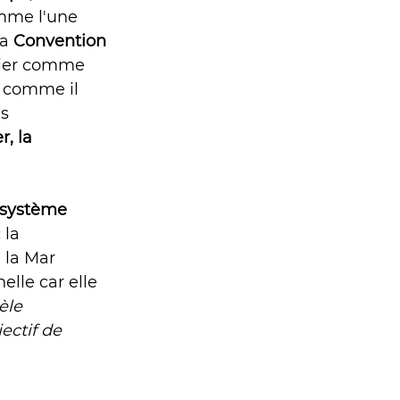
mme l'une 
a 
Convention 
ulier comme 
s, comme il 
s 
, la 
osystème 
 la 
 la Mar 
lle car elle 
le 
ectif de 