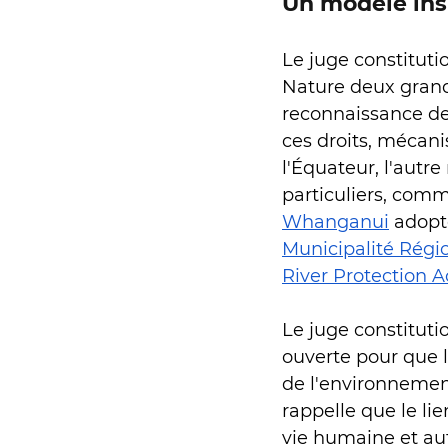
Un modèle insp
Le juge constituti
Nature deux grande
reconnaissance des
ces droits, mécani
l'Équateur, l'autr
particuliers, comm
Whanganui
 adopt
Municipalité Rég
River Protection A
Le juge constituti
ouverte pour que l
de l'environnemen
rappelle que le lie
vie humaine et aut