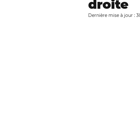
droite
Campagne rivièr
Dernière mise à jour :
3
Le Chéran
Éoli
Granulats marins
Entreprises et dr
RAPPORT
Rése
Parlement de la r