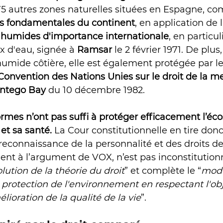
75 autres zones naturelles situées en Espagne, co
s fondamentales du continent
, en application de l
s humides d'importance internationale
, en partic
x d'eau, signée à 
Ramsar 
le 2 février 1971. De plu
humide côtière, elle est également protégée par le
Convention des Nations Unies sur le droit de la mer
ntego Bay
 du 10 décembre 1982. 
rmes n’ont pas suffi à protéger efficacement l’éc
et sa santé.
 La Cour constitutionnelle en tire donc
reconnaissance de la personnalité et des droits de
nt à l’argument de VOX, n’est pas inconstitutionne
olution de la théorie du droit
” et complète le “
modè
 protection de l'environnement en respectant l'obj
lioration de la qualité de la vie
”.