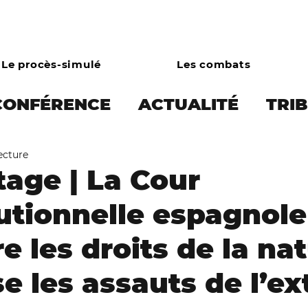
Le procès-simulé
Les combats
CONFÉRENCE
ACTUALITÉ
TRI
ecture
 PRESSE
Écocide et limites plan
age | La Cour
utionnelle espagnole
onie
Droits des animaux
Écol
e les droits de la nat
Combats
Asso
Campagne bo
e les assauts de l’e