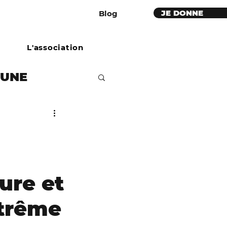
JE DONNE
Blog
L'association
BUNE
étaires
e
ure et
ues rouges
xtrême