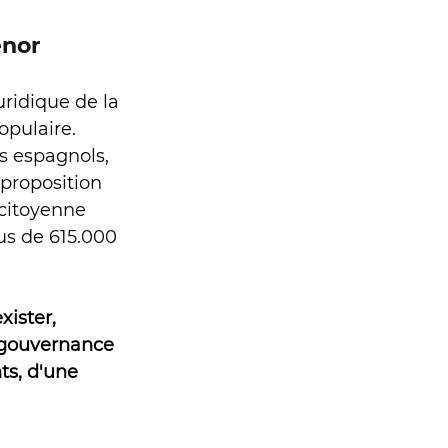
enor 
ridique de la 
pulaire.  
s espagnols, 
 proposition 
 citoyenne 
us de 615.000 
xister, 
gouvernance 
s, d'une 