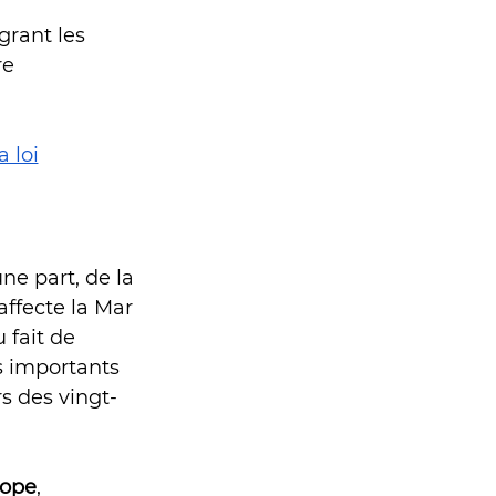
 
rant les 
re 
 loi
e part, de la 
affecte la Mar 
 fait de 
s importants 
s des vingt-
rope
, 