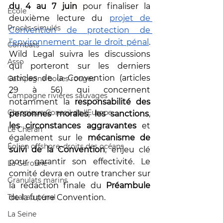
du 4 au 7
 juin
 p
our finaliser la 
École
deuxième lecture du 
projet de 
Procès-simulés
Convention de protection de 
l’environnement par le droit pénal
. 
Combats
Wild Legal suivra les discussions 
Asso
qui porteront sur les derniers 
articles de la Convention (articles 
Campagne boues rouges
29 à 56) qui concernent 
Campagne rivières sauvages
notamment la
 responsabilité des 
Chronique Conseil de l'Europe
personnes morales
, 
les sanctions
, 
les circonstances aggravantes
 et 
Le Chéran
également sur le
 mécanisme de 
Éolien offshore, droits des océans
suivi de la Convention
, enjeu clé 
pour garantir son effectivité. Le 
La Garonne
comité devra en outre trancher sur 
Granulats marins
la rédaction finale du 
Préambule 
Total au pénal
de la future Convention. 
La Seine