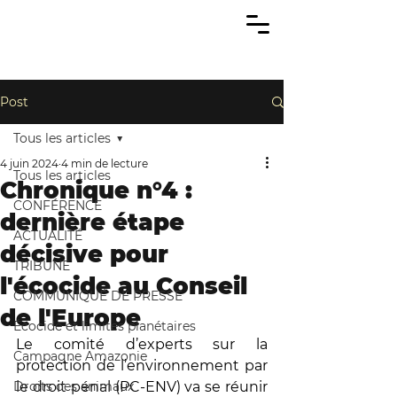
Post
Tous les articles
4 juin 2024
4 min de lecture
Tous les articles
Chronique n°4 :
CONFÉRENCE
dernière étape
ACTUALITÉ
décisive pour
TRIBUNE
l'écocide au Conseil
COMMUNIQUÉ DE PRESSE
de l'Europe
Écocide et limites planétaires
Le comité d’experts sur la 
Campagne Amazonie
protection de l’environnement par 
Droits des animaux
le droit pénal (PC-ENV) va se réunir 