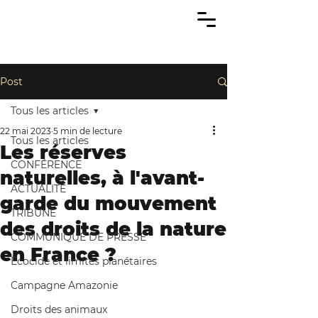
Post
Tous les articles
22 mai 2023
5 min de lecture
Tous les articles
Les réserves
CONFÉRENCE
naturelles, à l'avant-
ACTUALITÉ
garde du mouvement
TRIBUNE
des droits de la nature
COMMUNIQUÉ DE PRESSE
en France ?
Écocide et limites planétaires
Campagne Amazonie
Droits des animaux