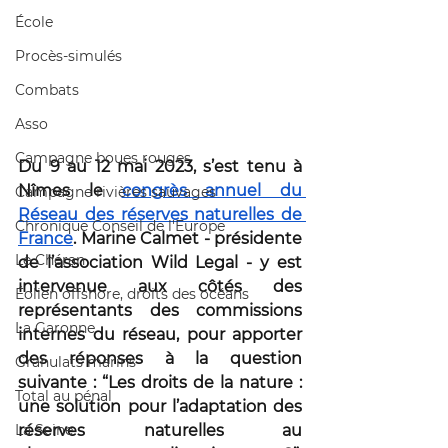
École
Procès-simulés
Combats
Asso
Campagne boues rouges
Du 9 au 12 mai 2023, s’est tenu à 
Nîmes le 
congrès annuel du 
Campagne rivières sauvages
Réseau des réserves naturelles de 
Chronique Conseil de l'Europe
France
. Marine Calmet - présidente 
Le Chéran
de l’association Wild Legal - y est 
intervenue aux côtés des 
Éolien offshore, droits des océans
représentants des commissions 
La Garonne
internes du réseau, pour apporter 
des réponses à la question 
Granulats marins
suivante : “Les droits de la nature : 
Total au pénal
une solution pour l’adaptation des 
La Seine
réserves naturelles au 