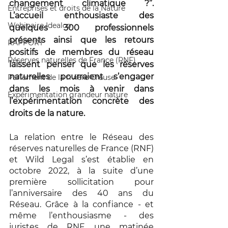
changement climatique ?”. 
Entreprises et droits de la Nature
L’accueil enthousiaste des 
Webinaire Idealco
quelques 300 professionnels 
présents ainsi que les retours 
RAPPORT
positifs de membres du réseau 
Réserves naturelles de France (RNF)
laissent penser que les réserves 
naturelles pourraient s’engager 
Parlement de la rivière Creuse
dans les mois à venir dans 
Expérimentation grandeur nature
l’expérimentation concrète des 
droits de la nature. 
La relation entre le Réseau des 
réserves naturelles de France (RNF) 
et Wild Legal s’est établie en 
octobre 2022, à la suite d’une 
première sollicitation pour 
l’anniversaire des 40 ans du 
Réseau. Grâce à la confiance - et 
même l’enthousiasme - des 
juristes de RNF, une matinée 