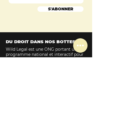
S'ABONNER
DU DROIT DANS NOS BOTTES
Wild Legal est une ONG portant un
programme national et interactif pour
la transition juridique et les droits de la
Nature.
Ce projet est porté par l'association loi
1901 homonyme, enregistrée au
Répertoire National des Associations et
déclarée au journal officiel
.
Fondée en 2019 de manière
indépendante, Wild Legal perdure
grâce au soutien financier de :