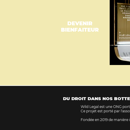
DEVENIR
BIENFAITEUR
DU DROIT DANS NOS BOTTE
Wild Legal est une ONG porta
Ce projet est porté par l'ass
Fondée en 2019 de manière i