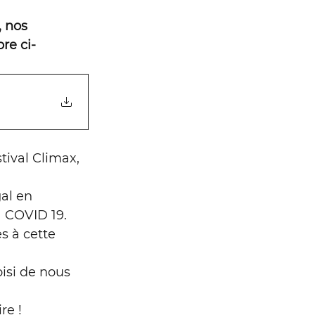
de l'Europe
 nos 
re ci-
a Garonne
ival Climax,  
lco
al en 
 COVID 19.
s à cette 
isi de nous 
re !