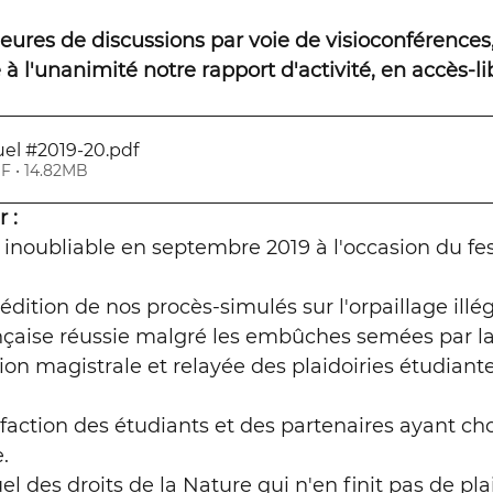
es sauvages
Chronique Conseil 
heures de discussions par voie de visioconférences,
 l'unanimité notre rapport d'activité, en accès-lib
en offshore, droits des océans
L
el #2019-20
.pdf
F • 14.82MB
Total au pénal
La Seine
r :
noubliable en septembre 2019 à l'occasion du fest
oits de la Nature
Webinaire Idea
dition de nos procès-simulés sur l'orpaillage illég
çaise réussie malgré les embûches semées par la
on magistrale et relayée des plaidoiries étudiante
rves naturelles de France (RNF)
sfaction des étudiants et des partenaires ayant cho
.
ivière Creuse
l des droits de la Nature qui n'en finit pas de plai