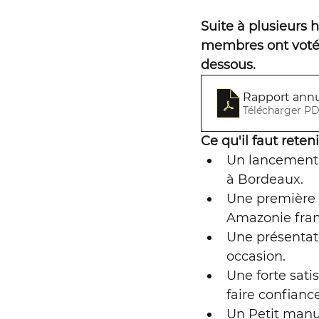
Campagne rivièr
Suite à plusieurs 
membres ont voté à
dessous.
Le Chéran
Éoli
Rapport annu
Télécharger PD
Granulats marins
Ce qu'il faut reteni
Un lancement i
à Bordeaux. 
Entreprises et dr
Une première é
Amazonie fran
Une présentati
RAPPORT
Rése
occasion.
Une forte sati
faire confiance
Parlement de la r
Un Petit manue