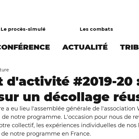
Le procès-simulé
Les combats
CONFÉRENCE
ACTUALITÉ
TRI
cture
 PRESSE
Écocide et limites plan
 d'activité #2019-20 
sur un décollage réu
onie
Droits des animaux
Écol
 a eu lieu l'assemblée générale de l'association W
 de notre programme. L'occasion pour nous de rev
Combats
Asso
Campagne bo
tre collectif, les expériences individuelles de nos
 de notre programme en France. 