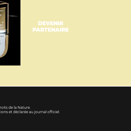
DEVENIR
PARTENAIRE
oits de la Nature.
ons et déclarée au journal officiel
.