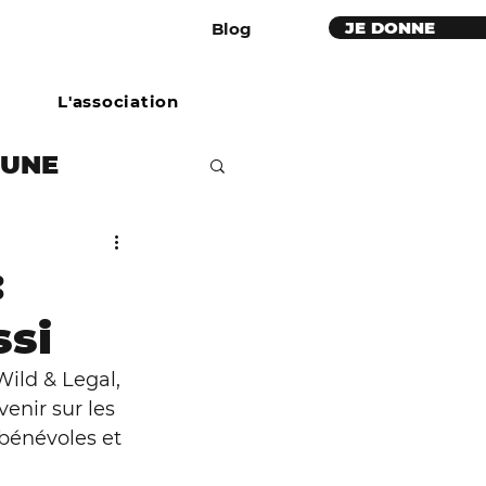
JE DONNE
Blog
L'association
BUNE
étaires
:
ssi
e
ild & Legal, 
enir sur les 
ues rouges
 bénévoles et 