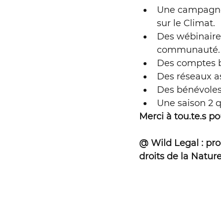
Une campagne f
sur le Climat.
Expérimentation
Des wébinaires
communauté.
Des comptes b
Des réseaux as
Des bénévoles
Une saison 2 q
Merci à tou.te.s p
@ Wild Legal : pro
droits de la Nature