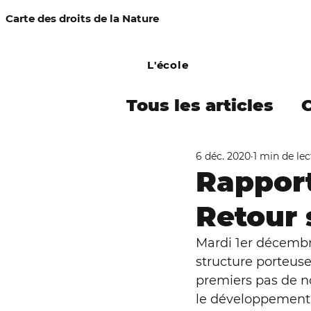
Carte des droits de la Nature
L'école
Tous les articles
6 déc. 2020
1 min de le
COMMUNIQUÉ DE
Rapport
Retour 
Campagne Amaz
Mardi 1er décembre
structure porteuse
Procès-simulés
premiers pas de no
le développement