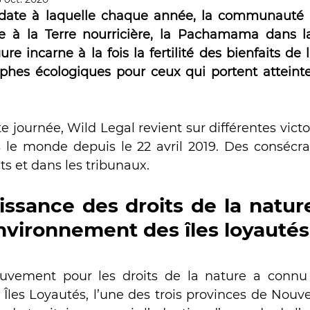
es sauvages
Chronique Conseil 
a date à laquelle chaque année, la communauté i
e à la Terre nourricière, la Pachamama dans l
re incarne à la fois la fertilité des bienfaits de l
en offshore, droits des océans
L
ophes écologiques pour ceux qui portent atteinte
Total au pénal
La Seine
 journée, Wild Legal revient sur différentes victoi
 le monde depuis le 22 avril 2019. Des consécrati
s et dans les tribunaux.
oits de la Nature
Webinaire Idea
ssance des droits de la nature
nvironnement des îles loyautés
rves naturelles de France (RNF)
uvement pour les droits de la nature a connu
ivière Creuse
Îles Loyautés, l’une des trois provinces de Nouvel