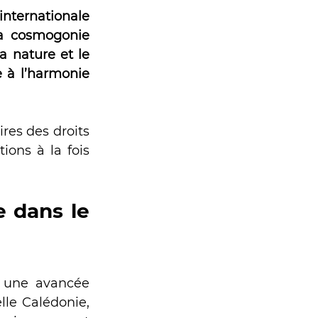
de l'Europe
nternationale 
a cosmogonie 
a nature et le 
a Garonne
 à l’harmonie 
res des droits 
ons à la fois 
lco
 dans le 
 une avancée 
le Calédonie, 