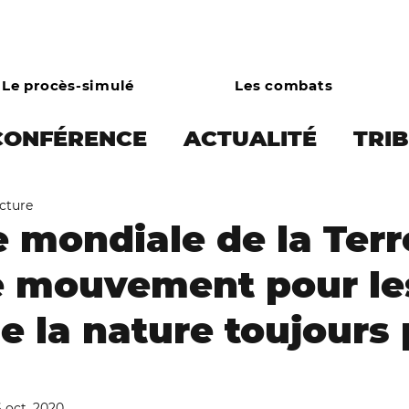
Le procès-simulé
Les combats
CONFÉRENCE
ACTUALITÉ
TRI
ecture
 PRESSE
Écocide et limites plan
 mondiale de la Terr
e mouvement pour le
onie
Droits des animaux
Écol
de la nature toujours 
Combats
Asso
Campagne bo
6 oct. 2020