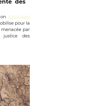
nte des 
ion 
Advocates 
ilise pour la 
t menacée par 
justice des 