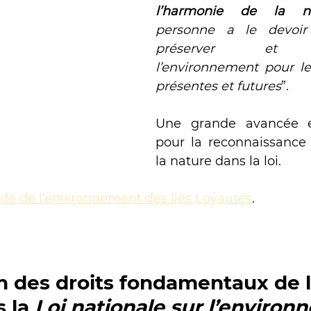
l’harmonie de la na
personne a le devoir 
préserver et d’a
l’environnement pour le
présentes et futures
”. 
Une grande avancée e
pour la reconnaissance 
la nature dans la loi.
ode de l’environnement des Iles Loyautés
.
on des droits fondamentaux de l
 la 
Loi nationale sur l’enviro