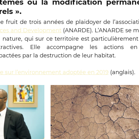
tèmes ou la modification permane
els ».
le fruit de trois années de plaidoyer de l’associat
urces and Development
 (ANARDE). L’ANARDE se mob
 nature, qui sur ce territoire est particulièremen
xtractives. Elle accompagne les actions en 
tées par la destruction de leur habitat.  
le sur l’environnement adoptée en 2019
 (anglais).