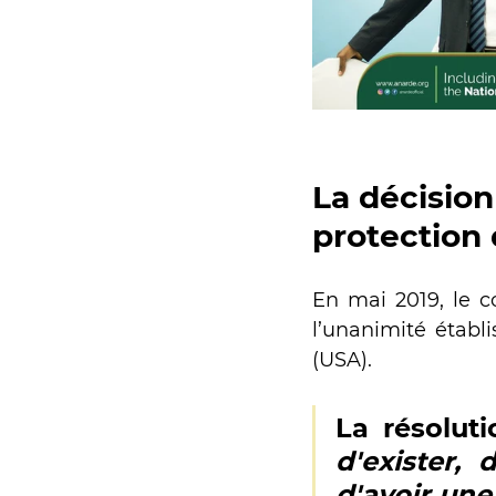
La décision
protection
En mai 2019, le c
l’unanimité établi
(USA). 
La résoluti
d'exister, 
d'avoir une