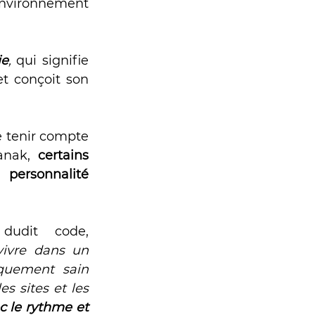
’environnement 
ie
,
 qui signifie 
t conçoit son 
e tenir compte 
anak, 
certains 
 personnalité 
 dudit code, 
ivre dans un 
quement sain 
es sites et les 
 le rythme et 