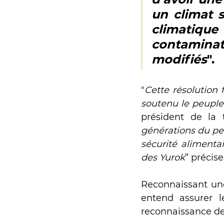
un climat 
climatique
contamina
modifiés
".
"
Cette résolution f
soutenu le peuple
président de la 
générations du peup
sécurité alimenta
des Yurok
” précis
Reconnaissant une 
entend assurer l
reconnaissance des 