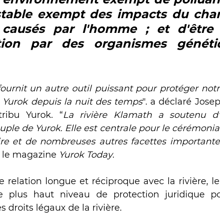
stable exempt des impacts du cha
 causés par l'homme ; et d'être l
tion par des organismes généti
ournit un autre outil puissant pour protéger notre
 Yurok depuis la nuit des temps
". a déclaré Josep
tribu Yurok. “
La rivière Klamath a soutenu d'
le de Yurok. Elle est centrale pour le cérémonial d
ire et de nombreuses autres facettes importantes
e le magazine 
Yurok Today
.
relation longue et réciproque avec la rivière, le 
e plus haut niveau de protection juridique pos
droits légaux de la rivière. 