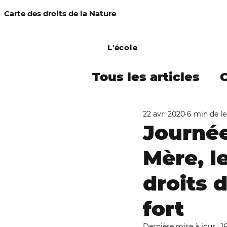
Carte des droits de la Nature
L'école
Tous les articles
22 avr. 2020
6 min de l
COMMUNIQUÉ DE
Journée
Mère, l
Campagne Amaz
droits 
Procès-simulés
fort
Dernière mise à jour :
1