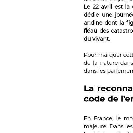
Campagne rivièr
Le 22 avril est l
dédie une journé
andine dont la figu
Le Chéran
Éoli
fléau des catastr
du vivant. 
Granulats marins
Pour marquer cette
de la nature dans
dans les parlement
Entreprises et dr
La reconnai
code de l’e
RAPPORT
Rése
En France, le mo
Parlement de la r
majeure. Dans les 