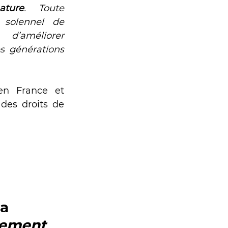
ture
. Toute 
solennel de 
méliorer 
s générations 
n France et 
des droits de 
a 
nnement