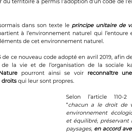
er du territoire a permis l’adoption d’un code de l
 grandeur nature
ésormais dans son texte le 
principe unitaire de v
tient à l’environnement naturel qui l’entoure e
éléments de cet environnement naturel. 
0-3 de ce nouveau code adopté en avril 2019, afin d
de la vie et de l’organisation de la sociale k
Nature
 pourront ainsi se voir 
reconnaître une
 droits
 qui leur sont propres.
Selon l’article 110-2
“
chacun a le droit de v
environnement écologi
et équilibré, préservant l
paysages, 
en accord avec