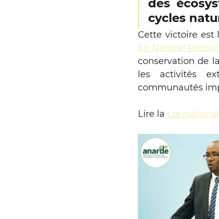
des écosys
cycles natur
Cette victoire est 
for Natural Reso
conservation de la
les activités e
communautés impac
Lire la 
Loi nationa