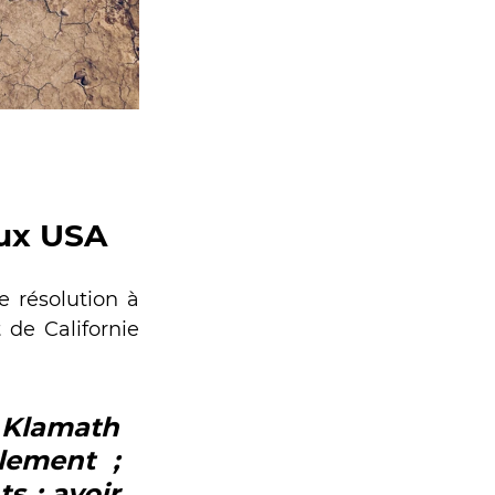
 
aux USA
 résolution à 
 de Californie 
 Klamath 
lement ; 
 ; avoir 