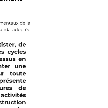
mentaux de la 
ganda adoptée 
ister, de 
s cycles 
essus en 
nter une 
r toute 
présente 
res de 
ctivités 
truction 