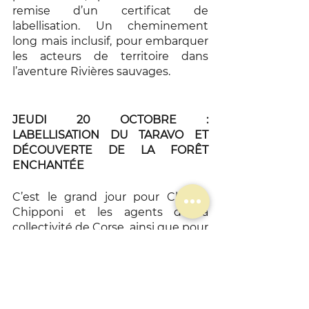
remise d’un certificat de 
labellisation. Un cheminement 
long mais inclusif, pour embarquer 
les acteurs de territoire dans 
l’aventure Rivières sauvages. 
JEUDI 20 OCTOBRE : 
LABELLISATION DU TARAVO ET 
DÉCOUVERTE DE LA FORÊT 
ENCHANTÉE 
C’est le grand jour pour Charles 
Chipponi et les agents de la 
collectivité de Corse, ainsi que pour 
Antoine Joseph Peraldi, le maire de 
Corrano, qui accueillent une 
grande délégation d’élu·es, de 
fonctionnaires et de journalistes. 
Tous sont présents pour 