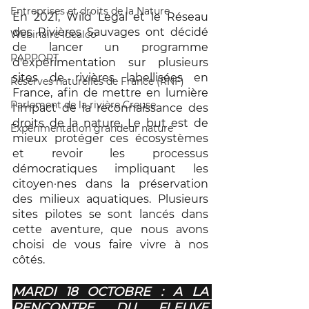
Entreprises et droits de la Nature
En 2021, Wild Legal et le Réseau 
des Rivières Sauvages ont décidé 
Webinaire Idealco
de lancer un programme 
RAPPORT
d'expérimentation sur plusieurs 
sites de rivières labellisées en 
Réserves naturelles de France (RNF)
France, afin de mettre en lumière 
Parlement de la rivière Creuse
l'impact de la reconnaissance des 
droits de la nature. Le but est de 
Expérimentation grandeur nature
mieux protéger ces écosystèmes 
et revoir les processus 
démocratiques impliquant les 
citoyen·nes dans la préservation 
des milieux aquatiques. Plusieurs 
sites pilotes se sont lancés dans 
cette aventure, que nous avons 
choisi de vous faire vivre à nos 
côtés.
MARDI 18 OCTOBRE : A LA 
RENCONTRE DU FLEUVE 