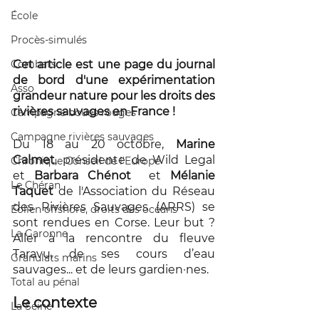
École
Procès-simulés
Combats
Cet article est une page du journal 
de bord d'une expérimentation 
Asso
grandeur nature pour les droits des 
rivières sauvages en France !
Campagne boues rouges
Campagne rivières sauvages
Du 18 au 20 octobre, 
Marine 
Calmet
, présidente de Wild Legal 
Chronique Conseil de l'Europe
et 
Barbara Chénot
  et 
Mélanie 
Le Chéran
Taquet
 de l'Association du Réseau 
des Rivières Sauvages (ARRS) se 
Éolien offshore, droits des océans
sont rendues en Corse. Leur but ? 
La Garonne
Aller à la rencontre du fleuve 
Taravu, de ses cours d’eau 
Granulats marins
sauvages... et de leurs gardien·nes.
Total au pénal
Le contexte
La Seine