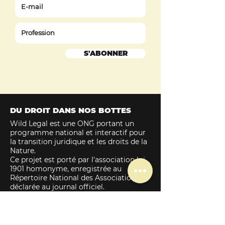
S'ABONNER
DU DROIT DANS NOS BOTTES
Wild Legal est une ONG portant un
programme national et interactif pour
la transition juridique et les droits de la
Nature.
Ce projet est porté par l'association loi
1901 homonyme, enregistrée au
Répertoire National des Associations et
déclarée au journal officiel
.
Fondée en 2019 de manière
indépendante, Wild Legal perdure
grâce au soutien financier de :