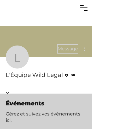
Plus d'actions
Message
L'Équipe Wild Legal
Rédacteur
Administrateur
L'Équipe Wild Legal
Événements
Gérez et suivez vos événements
ici.