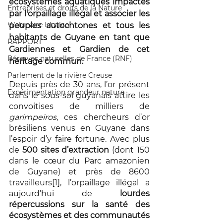
écosystèmes aquatiques impactés 
Entreprises et droits de la Nature
par l'orpaillage illégal et associer les 
Webinaire Idealco
peuples autochtones et tous les 
habitants de Guyane en tant que 
RAPPORT
Gardiennes et Gardien de cet 
Réserves naturelles de France (RNF)
héritage commun.
Parlement de la rivière Creuse
Depuis près de 30 ans, l’or présent 
Expérimentation grandeur nature
dans le sous-sol guyanais attire les 
convoitises de milliers de 
garimpeiros
, ces chercheurs d’or 
brésiliens venus en Guyane dans 
l’espoir d’y faire fortune. Avec plus 
de 
500 sites d’extraction
 (dont 150 
dans le cœur du Parc amazonien 
de Guyane) et près de 8600 
travailleurs[1], l’orpaillage illégal a 
aujourd’hui de 
lourdes 
répercussions sur la santé des 
écosystèmes et des communautés 