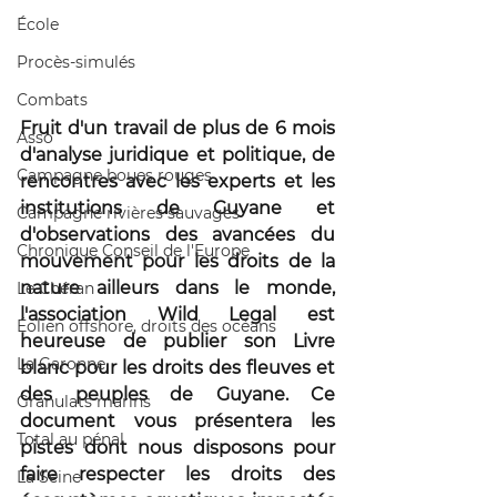
École
Procès-simulés
Combats
Fruit d'un travail de plus de 6 mois 
Asso
d'analyse juridique et politique, de 
Campagne boues rouges
rencontres avec les experts et les 
institutions de Guyane et 
Campagne rivières sauvages
d'observations des avancées du 
Chronique Conseil de l'Europe
mouvement pour les droits de la 
nature ailleurs dans le monde, 
Le Chéran
l'association Wild Legal est 
Éolien offshore, droits des océans
heureuse de publier son Livre 
La Garonne
blanc pour les droits des fleuves et 
des peuples de Guyane. Ce 
Granulats marins
document vous présentera les 
Total au pénal
pistes dont nous disposons pour 
faire respecter les droits des 
La Seine