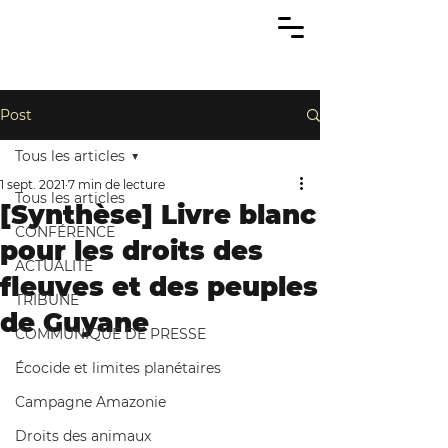
Post
Tous les articles
1 sept. 2021
7 min de lecture
Tous les articles
[Synthèse] Livre blanc
CONFÉRENCE
pour les droits des
ACTUALITÉ
fleuves et des peuples
TRIBUNE
de Guyane
COMMUNIQUÉ DE PRESSE
Écocide et limites planétaires
Campagne Amazonie
Droits des animaux