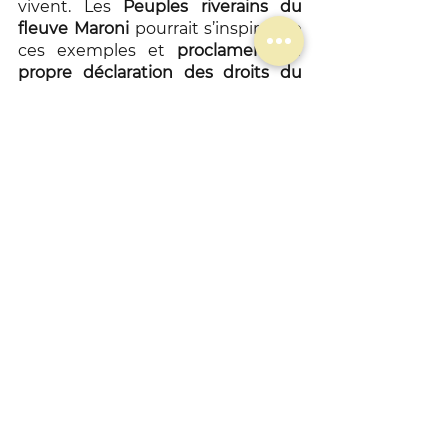
vivent. Les 
Peuples riverains du 
fleuve Maroni
 pourrait s’inspirer de 
ces exemples et 
proclamer leur 
propre déclaration des droits du 
Maroni
. Les 
associations de défense 
de l’environnement
 ainsi que 
l’ensemble des institutions de 
Guyane pourraient par ailleurs être 
associées à une telle démarche, 
afin de toucher un public le plus 
large possible et de former un 
consensus.
Si une telle déclaration ne serait 
pas contraignante, elle permettrait 
néanmoins de 
montrer la voie aux 
décideurs politiques
 et de fédérer 
de nombreux acteurs, qui 
pourraient par la suite s’associer au 
sein d’une 
Conseil des Gardiens du 
Maroni.