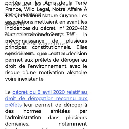
portée par les Amis de la Terre 
Entreprises et droits de la Nature
France, Wild Legal, Notre Affaire À 
Webinaire Idealco
Tous, et Maiouri Nature Guyane. Les 
associations mettaient en avant les 
RAPPORT
incidences du décret  n° 2020-412 
Réserves naturelles de France (RNF)
sur l’environnement, et la 
méconnaissance de plusieurs 
Parlement de la rivière Creuse
principes constitutionnels. Elles 
Expérimentation grandeur nature
considèrent que cette décision 
permet aux préfets de déroger au 
droit de l’environnement avec le 
risque d’une motivation aléatoire 
voire inexistante.
Le 
décret du 8 avril 2020 relatif au 
droit de dérogation reconnu aux 
préfets
leur permet de 
déroger à 
des normes arrêtées par 
l’administration
 dans plusieurs 
domaines, 
notamment 