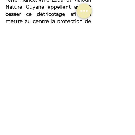
Nature Guyane appellent ainsi à 
cesser ce détricotage afin de 
mettre au centre la protection de 
l’environnement dans l’élaboration 
des projets industriels et de 
remettre en question ceux qui 
doivent l’être. Au vu de l’urgence 
climatique et des enjeux 
écologiques actuels, la protection 
de la nature n’est pas une 
contrainte, mais une obligation 
d'intérêt général visant à garantir la 
qualité des projets élaborés et le 
respect des objectifs 
environnementaux de la France. 
Contact presse : 
Marine Calmet, présidente Wild 