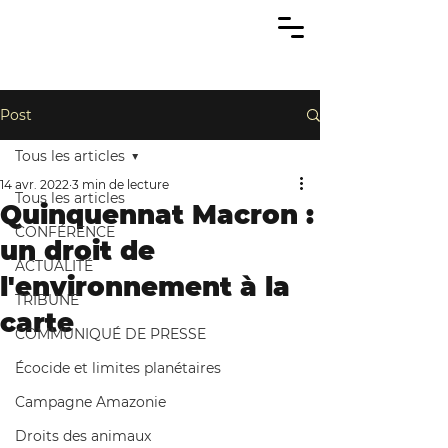
Post
Tous les articles
14 avr. 2022
3 min de lecture
Tous les articles
Quinquennat Macron :
CONFÉRENCE
un droit de
ACTUALITÉ
l'environnement à la
TRIBUNE
carte
COMMUNIQUÉ DE PRESSE
Écocide et limites planétaires
Campagne Amazonie
Droits des animaux