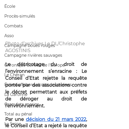
École
Procès-simulés
Combats
Asso
Photo d’archives Le DL/Christophe 
Campagne boues rouges
AGOSTINIS
Campagne rivières sauvages
Le détricotage du droit de 
Chronique Conseil de l'Europe
l’environnement s’enracine : Le 
Le Chéran
Conseil d’Etat rejette la requête 
Éolien offshore, droits des océans
portée par des associations contre 
le décret permettant aux préfets 
La Garonne
de déroger au droit de 
Granulats marins
l’environnement.
Total au pénal
Par une 
décision du 21 mars 2022
, 
La Seine
le Conseil d’Etat a rejeté la requête 