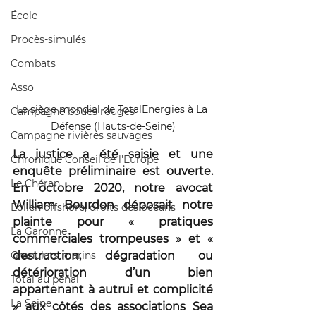
École
Procès-simulés
Combats
Asso
Le siège mondial de TotalEnergies à La 
Campagne boues rouges
Défense (Hauts-de-Seine)
Campagne rivières sauvages
La justice a été saisie et une 
Chronique Conseil de l'Europe
enquête préliminaire est ouverte. 
Le Chéran
En octobre 2020, notre avocat 
William Bourdon déposait notre 
Éolien offshore, droits des océans
plainte pour « pratiques 
La Garonne
commerciales trompeuses » et « 
Granulats marins
destruction, dégradation ou 
détérioration d’un bien 
Total au pénal
appartenant à autrui et complicité 
La Seine
» aux côtés des associations Sea 