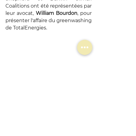
Coalitions ont été représentées par 
leur avocat, 
William Bourdon
, pour 
présenter l'affaire du greenwashing 
de TotalEnergies.
Programme et invité-es de la Journée 
Total de Mediapart
limites planétaires
justice
association
climat