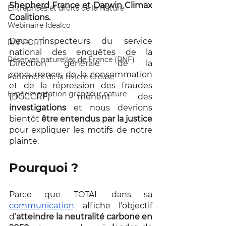
Shepherd France et Darwin Climax 
Entreprises et droits de la Nature
Coalitions. 
Webinaire Idealco
Deux inspecteurs du service 
RAPPORT
national des enquêtes de la 
Réserves naturelles de France (RNF)
Direction générale de la 
concurrence, de la consommation 
Parlement de la rivière Creuse
et de la répression des fraudes 
Expérimentation grandeur nature
(DGCCRF) mènent des 
investigations
 et nous devrions 
bientôt 
être entendus par la justice 
pour expliquer les motifs de notre 
plainte. 
Pourquoi ? 
Parce que TOTAL dans sa
communication
affiche l’objectif 
d’
atteindre la neutralité carbone en 