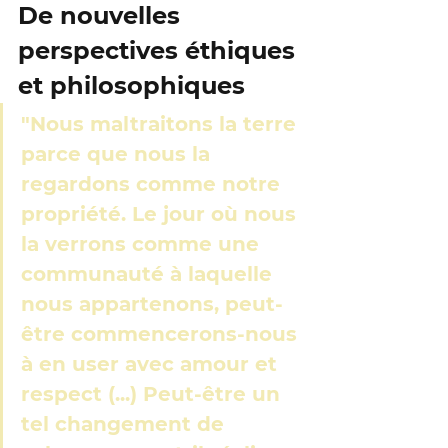
De nouvelles 
perspectives éthiques 
et philosophiques
"Nous maltraitons la terre 
parce que nous la 
regardons comme notre 
propriété. Le jour où nous 
la verrons comme une 
communauté à laquelle 
nous appartenons, peut-
être commencerons-nous 
à en user avec amour et 
respect (...) Peut-être un 
tel changement de 