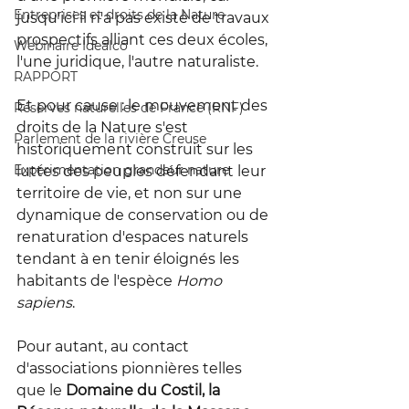
Entreprises et droits de la Nature
jusqu'ici il n'a pas existé de travaux 
prospectifs alliant ces deux écoles, 
Webinaire Idealco
l'une juridique, l'autre naturaliste.
RAPPORT
Et pour cause : le mouvement des 
Réserves naturelles de France (RNF)
droits de la Nature s'est 
Parlement de la rivière Creuse
historiquement construit sur les 
Expérimentation grandeur nature
luttes des peuples défendant leur 
territoire de vie, et non sur une 
dynamique de conservation ou de 
renaturation d'espaces naturels 
tendant à en tenir éloignés les 
habitants de l'espèce 
Homo 
sapiens
.
Pour autant, au contact 
d'associations pionnières telles 
que le 
Domaine du Costil, la 