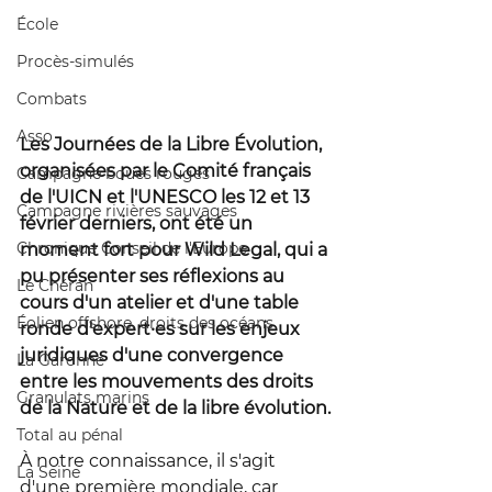
École
Procès-simulés
Combats
Asso
Les Journées de la Libre Évolution, 
organisées par le Comité français 
Campagne boues rouges
de l'UICN et l'UNESCO les 12 et 13 
Campagne rivières sauvages
février derniers, ont été un 
Chronique Conseil de l'Europe
moment fort pour Wild Legal, qui a 
pu présenter ses réflexions au 
Le Chéran
cours d'un atelier et d'une table 
Éolien offshore, droits des océans
ronde d'expert·es sur les enjeux 
juridiques d'une convergence 
La Garonne
entre les mouvements des droits 
Granulats marins
de la Nature et de la libre évolution.
Total au pénal
À notre connaissance, il s'agit 
La Seine
d'une première mondiale, car 