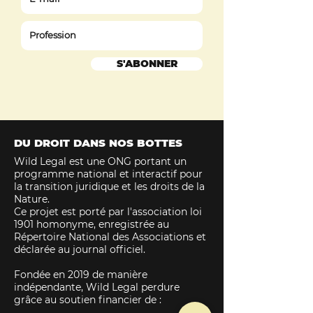
S'ABONNER
DU DROIT DANS NOS BOTTES
Wild Legal est une ONG portant un
programme national et interactif pour
la transition juridique et les droits de la
Nature.
Ce projet est porté par l'association loi
1901 homonyme, enregistrée au
Répertoire National des Associations et
déclarée au journal officiel
.
Fondée en 2019 de manière
indépendante, Wild Legal perdure
grâce au soutien financier de :