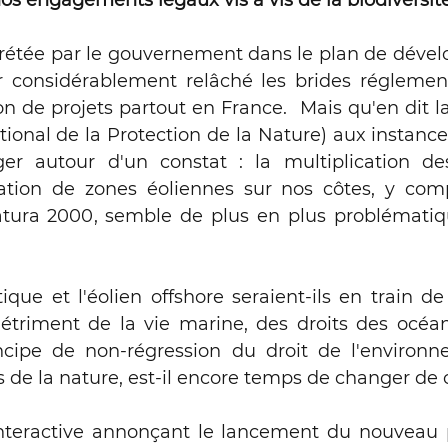
s engagements légaux vis à vis de la biodiversité
es sauvages
Chronique Conseil 
crétée par le gouvernement dans le plan de déve
considérablement relâché les brides réglementa
en offshore, droits des océans
L
ation de projets partout en France.  Mais qu'en dit l
onal de la Protection de la Nature) aux instances 
er autour d'un constat : la multiplication des
Total au pénal
La Seine
allation de zones éoliennes sur nos côtes, y com
tura 2000, semble de plus en plus problématique
oits de la Nature
Webinaire Idea
que et l'éolien offshore seraient-ils en train de s
 détriment de la vie marine, des droits des océan
rves naturelles de France (RNF)
ncipe de non-régression du droit de l'environn
ts de la nature, est-il encore temps de changer de 
ivière Creuse
nteractive annonçant le lancement du nouveau p