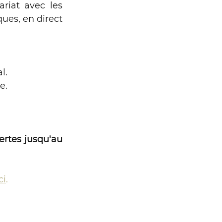
riat avec les 
es, en direct 
l. 
e. 
rtes jusqu'au 
ci
.