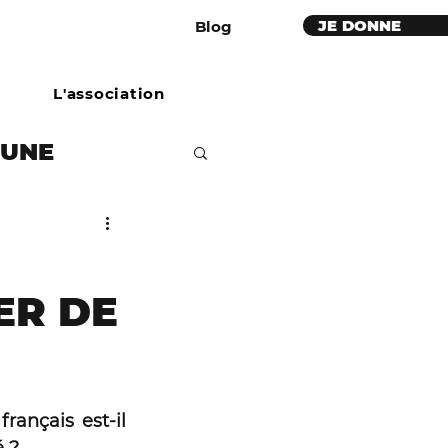
JE DONNE
Blog
L'association
BUNE
étaires
ER DE
e
ues rouges
rançais est-il 