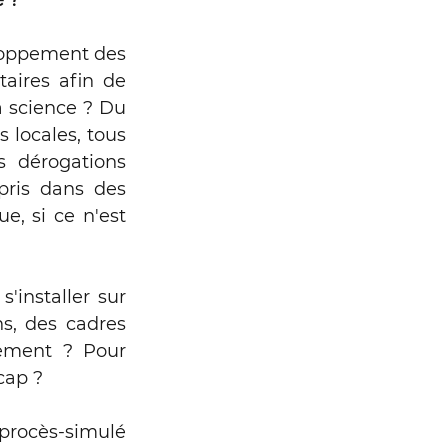
 ? 
de l'Europe
loppement des 
ires afin de 
a Garonne
a science ? Du 
locales, tous 
 dérogations 
pris dans des 
, si ce n'est 
lco
'installer sur 
s, des cadres 
ement ? Pour 
cap ?  
rocès-simulé 