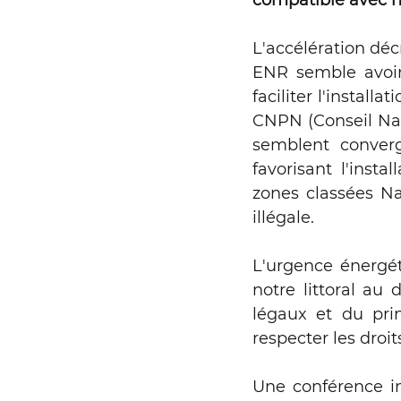
compatible avec no
Campagne rivièr
L'accélération dé
ENR semble avoir 
Le Chéran
Éoli
faciliter l'install
CNPN (Conseil Nati
semblent converg
Granulats marins
favorisant l'inst
zones classées Na
illégale. 
Entreprises et dr
L'urgence énergéti
notre littoral au
RAPPORT
Rése
légaux et du pri
respecter les droi
Parlement de la r
Une conférence i