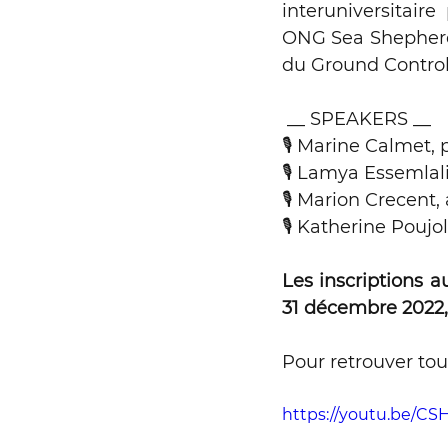
interuniversitair
ONG Sea Shepherd,
Expérimentation
du Ground Control
 __ SPEAKERS __ 
🎙 Marine Calmet,
🎙 Lamya Essemlali
🎙 Marion Crecent,
🎙 Katherine Poujo
Les inscriptions 
31 décembre 2022,
Pour retrouver tou
https://youtu.be/C