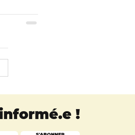
 informé.e
!
S'ABONNER