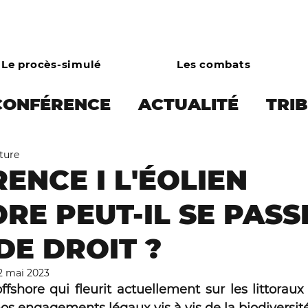
Le procès-simulé
Les combats
CONFÉRENCE
ACTUALITÉ
TRI
cture
 PRESSE
Écocide et limites plan
ENCE I L'ÉOLIEN
RE PEUT-IL SE PASS
onie
Droits des animaux
Écol
DE DROIT ?
Combats
Asso
Campagne bo
2 mai 2023
fshore qui fleurit actuellement sur les littoraux f