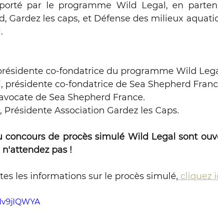
e porté par le programme Wild Legal, en partena
 Gardez les caps, et Défense des milieux aquatiqu
 grandeur nature
. 
 présidente co-fondatrice du programme Wild Lega
, présidente co-fondatrice de Sea Shepherd Franc
 avocate de Sea Shepherd France. 
l, Présidente Association Gardez les Caps.
au concours de procès simulé Wild Legal sont ouve
 n'attendez pas !
tes les informations sur le procès simulé,
 cliquez i
SHv9jIQWYA