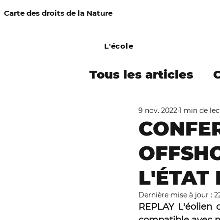
Carte des droits de la Nature
L'école
Tous les articles
9 nov. 2022
1 min de le
COMMUNIQUÉ DE
CONFER
OFFSHO
Campagne Amaz
L'ÉTAT 
Procès-simulés
Dernière mise à jour :
2
REPLAY L'éolien of