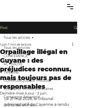
Post
Tous les articles
1 juin
7 min de lecture
Tous les articles
Orpaillage illégal en
CONFÉRENCE
Guyane : des
ACTUALITÉ
préjudices reconnus,
TRIBUNE
mais toujours pas de
COMMUNIQUÉ DE PRESSE
responsables
Écocide et limites planétaires
Dernière mise à jour :
3 juin
Campagne Amazonie
Le 21 mai 2026, le tribunal 
administratif de Cayenne a rendu 
Droits des animaux