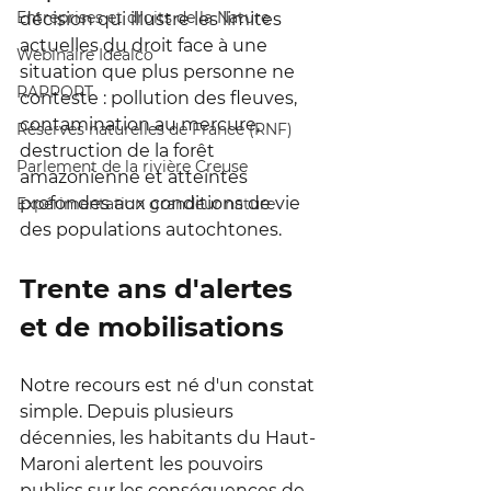
Entreprises et droits de la Nature
décision qui illustre les limites 
actuelles du droit face à une 
Webinaire Idealco
situation que plus personne ne 
RAPPORT
conteste : pollution des fleuves, 
contamination au mercure, 
Réserves naturelles de France (RNF)
destruction de la forêt 
Parlement de la rivière Creuse
amazonienne et atteintes 
profondes aux conditions de vie 
Expérimentation grandeur nature
des populations autochtones.
Trente ans d'alertes 
et de mobilisations
Notre recours est né d'un constat 
simple. Depuis plusieurs 
décennies, les habitants du Haut-
Maroni alertent les pouvoirs 
publics sur les conséquences de 