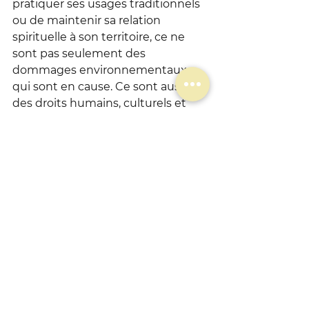
pratiquer ses usages traditionnels 
ou de maintenir sa relation 
spirituelle à son territoire, ce ne 
sont pas seulement des 
dommages environnementaux 
qui sont en cause. Ce sont aussi 
des droits humains, culturels et 
collectifs qui sont affectés.
La 
Cour constitutionnelle 
colombienne, la Cour 
interaméricaine des droits de 
l'homme
 et plusieurs juridictions 
étrangères ont déjà commencé à 
construire cette articulation entre 
protection de l'environnement, 
droits des peuples autochtones et 
droits bioculturels.
Le tribunal administratif de 