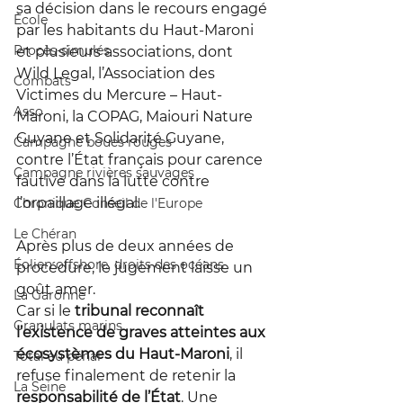
sa décision dans le recours engagé 
École
par les habitants du Haut-Maroni 
Procès-simulés
et plusieurs associations, dont 
Wild Legal, l’Association des 
Combats
Victimes du Mercure – Haut-
Asso
Maroni, la COPAG, Maiouri Nature 
Guyane et Solidarité Guyane, 
Campagne boues rouges
contre l’État français pour carence 
Campagne rivières sauvages
fautive dans la lutte contre 
l’orpaillage illégal.
Chronique Conseil de l'Europe
Le Chéran
Après plus de deux années de 
Éolien offshore, droits des océans
procédure, le jugement laisse un 
goût amer.
La Garonne
Car si le 
tribunal reconnaît 
Granulats marins
l’existence de graves atteintes aux 
écosystèmes du Haut-Maroni
, il 
Total au pénal
refuse finalement de retenir la 
La Seine
responsabilité de l’État
. Une 