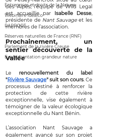
Entreprises et droits de la Nature
des Alpes, l’équipe de Wild Legal 
est accueillie par 
Isabelle Desse
, 
Webinaire Idealco
présidente de 
Nant Sauvage
 et les 
RAPPORT
membres de l’association. 
Réserves naturelles de France (RNF)
Prochainement, un 
Parlement de la rivière Creuse
sentier découverte de la 
Expérimentation grandeur nature
Vallée
Le 
renouvellement du label 
"
Rivière Sauvage
" suit son cours
. Ce 
processus destiné à renforcer la 
protection de cette rivière 
exceptionnelle, vise également à 
témoigner de la valeur écologique 
exceptionnelle du Nant Bénin. 
L’association Nant Sauvage a 
également avancé sur son projet 