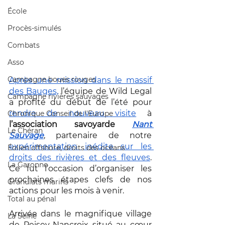
École
Procès-simulés
Combats
Asso
Campagne boues rouges
Après une mission dans le massif 
des Bauges,
 l’équipe de Wild Legal 
Campagne rivières sauvages
a profité du début de l’été pour 
rendre de nouveau visite
 à
Chronique Conseil de l'Europe
l’association savoyarde 
Nant 
Le Chéran
Sauvage
, partenaire de notre 
expérimentation inédite sur les 
Éolien offshore, droits des océans
droits des rivières et des fleuves
. 
La Garonne
Ce fut l’occasion d’organiser les 
prochaines étapes clefs de nos 
Granulats marins
actions pour les mois à venir.
Total au pénal
Arrivée dans le magnifique village 
La Seine
de Peisey-Nancroix situé au cœur 