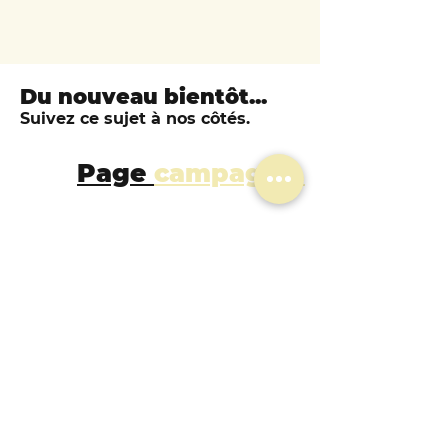
Du nouveau bientôt...
Suivez ce sujet à nos côtés.
Page
campagne
.
Les chroniques
du
Conseil de l'Europe
.
Chronique 5 : L’écocide
intégré au Préambule
de la future Convention
!
24 juin 2024
7 min de lecture