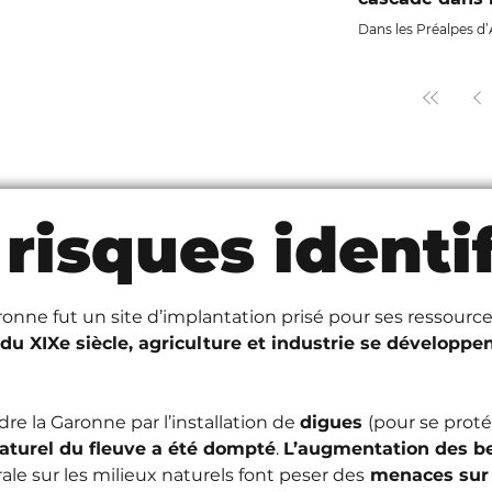
Dans les Préalpes d’A
s’affaiblit d’année 
tandis que trois cap
tension, le vallon s’
disparaissent. Face à
de Nice pour faire r
 risques identif
onne fut un site d’implantation prisé pour ses ressources
r du XIXe siècle, agriculture et industrie se développ
e la Garonne par l’installation de 
digues 
(pour se prot
turel du fleuve a été dompté
. 
L’augmentation des b
e sur les milieux naturels font peser des
 menaces sur 