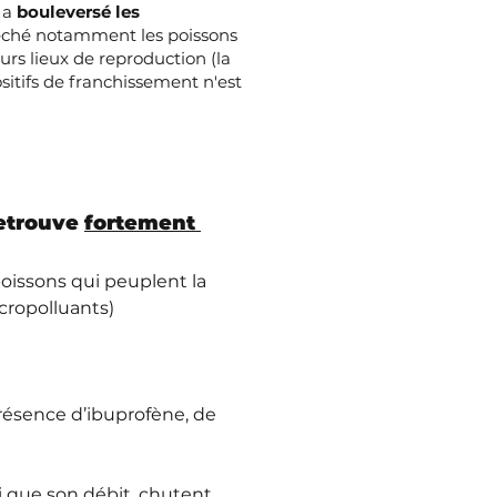
 a
bouleversé les
ché notamment les poissons
urs lieux de reproduction (la
sitifs de franchissement n'est
etrouve 
fortement 
oissons qui peuplent la 
cropolluants)
résence d’ibuprofène, de 
si que son débit, chutent 