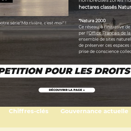
nombreuses zones hum
hectares classés Natu
*Natura 2000
otre série
"Ma rivière, c'est moi"
 ! 
Ce réseau, à l'initiative 
par l’
Office Français de la
ensemble de sites naturels
de préserver ces espaces 
prise de conscience colle
 PETITION POUR LES DROIT
DÉCOUVRIR LA PAGE ↓
Chiffres-clés
Gouvernance actuelle