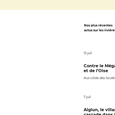
Nos plus récentes
actus sur les rivière
13 juil.
Contre le Méga
et de l’Oise
Aux côtés des Soulè
collectif Méga Cana
nationales, Wild Leg
fleuves.
7 juil.
Aiglun, le vill
cascade dans 