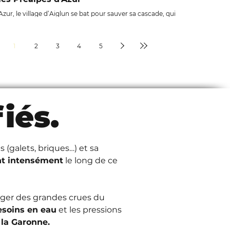
zur, le village d’Aiglun se bat pour sauver sa cascade, qui
en année. Le dérèglement climatique accentue les sécheresses,
tages surexploitent l’eau de ses sources. En période de
assèche et les habitats nécessaires à la vie aquatique
1
2
3
4
5
 cette situation, la commune saisit le tribunal administratif
econnaître que les besoins en eau d'un milieu naturel sont un
iés.
 (galets, briques…) et sa 
ent intensément
 le long de ce 
éger des grandes crues du 
esoins en eau
 et les pressions 
la Garonne.