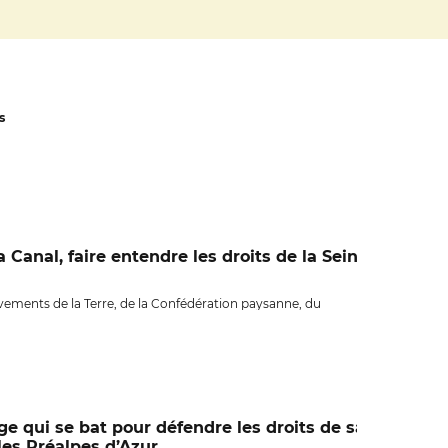
s
 Canal, faire entendre les droits de la Seine
vements de la Terre, de la Confédération paysanne, du
l Non Merci et de nombreuses organisations locales et
al était présente pour défendre les droits de la Nature et des
age qui se bat pour défendre les droits de sa
les Préalpes d’Azur