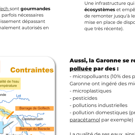
Une infrastructure qui
fech
sont
gourmandes
écosystèmes
et empê
 parfois nécessaires
de remonter jusqu'à le
idissement dépassant
mise en place de dispo
malement autorisés en
que très récente).
Aussi, la 
Garonne se r
polluée
 par des :
- micropolluants (10% des p
Garonne ont ingéré des mi
- microplastiques
- pesticides
- pollutions industrielles
- pollution domestiques (p
paracétamol
par exemple)
La qualité de ses eaux, ain