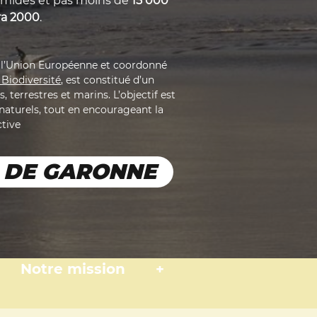
ides et pas moins de 
15 000 
ra 2000
.
de l’Union Européenne et coordonné 
 Biodiversité
, est constitué d’un 
, terrestres et marins. L’objectif est 
naturels, tout en encourageant la 
ctive
S DE GARONNE
Notre mission
+