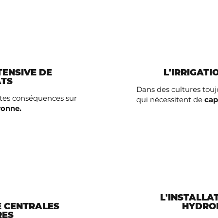
TENSIVE DE
L'IRRIGATI
TS
Dans des cultures touj
ntes conséquences sur
qui nécessitent de
cap
ronne.
L'INSTALLA
E CENTRALES
HYDRO
RES