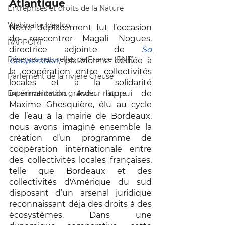
Atlantique 
Entreprises et droits de la Nature
Webinaire Idealco
Notre déplacement fut l’occasion 
de rencontrer Magali Nogues, 
RAPPORT
directrice adjointe de 
So 
Réserves naturelles de France (RNF)
Coopération
, 
plateforme dédiée à 
la coopération entre collectivités 
Parlement de la rivière Creuse
locales et à la solidarité 
Expérimentation grandeur nature
internationale. Avec l’appui de 
Maxime Ghesquière, élu au cycle 
de l’eau à la mairie de Bordeaux, 
nous avons imaginé ensemble la 
création d’un programme de 
coopération internationale entre 
des collectivités locales françaises, 
telle que Bordeaux et des 
collectivités d'Amérique du sud 
disposant d’un arsenal juridique 
reconnaissant déjà des droits à des 
écosystèmes. Dans une 