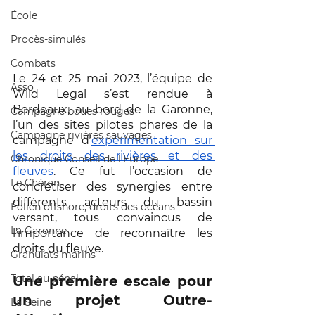
École
Procès-simulés
Combats
Le 24 et 25 mai 2023, l’équipe de 
Asso
Wild Legal s’est rendue à 
Bordeaux, au bord de la Garonne, 
Campagne boues rouges
l’un des sites pilotes phares de la 
Campagne rivières sauvages
campagne d’
expérimentation sur 
les droits des rivières et des 
Chronique Conseil de l'Europe
fleuves
. Ce fut l’occasion de 
Le Chéran
concrétiser des synergies entre 
différents acteurs du bassin 
Éolien offshore, droits des océans
versant, tous convaincus de 
La Garonne
l’importance de reconnaître les 
droits du fleuve.
Granulats marins
Total au pénal
Une première escale pour 
un projet Outre-
La Seine