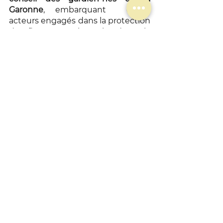
Garonne
, embarquant  divers 
acteurs engagés dans la protection 
du fleuve et investis dans la 
représentation de ses intérêts et 
de ses droits.  
Une dynamique collective est 
lancée.
Larguons les amarres ! 
L'immersion girondine de l’équipe 
a confirmé l'engouement des 
acteurs locaux et a ouvert la voie à 
de nombreuses réflexions 
réjouissantes. 
Ainsi, de la même manière que 
l’eau douce et l’eau salée finissent 