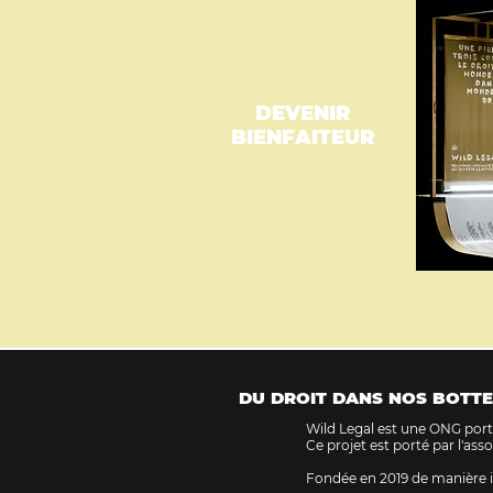
DEVENIR
BIENFAITEUR
DU DROIT DANS NOS BOTTE
Wild Legal est une ONG porta
Ce projet est porté par l'ass
Fondée en 2019 de manière i