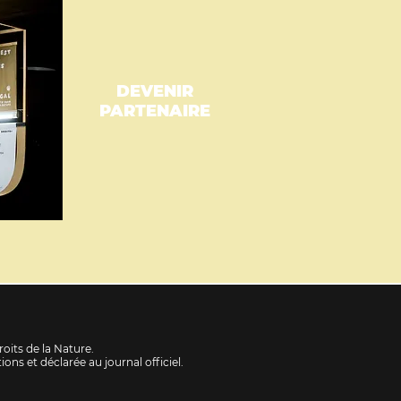
DEVENIR
PARTENAIRE
oits de la Nature.
ons et déclarée au journal officiel
.