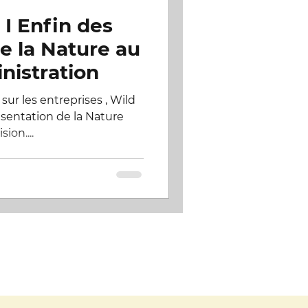
I Enfin des
ivières sauvages
e la Nature au
nistration
La Garonne
sur les entreprises , Wild
ésentation de la Nature
ion....
re