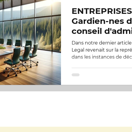
ENTREPRISES 
s
Asso
Campagne boues rouges
Campagne r
Gardien-nes d
conseil d'admi
e
Le Chéran
Éolien offshore, droits des océans
Dans notre dernier article 
Legal revenait sur la repr
dans les instances de décis
au pénal
La Seine
Entreprises et droits de la Natu
ORT
Réserves naturelles de France (RNF)
e
Expérimentation grandeur nature