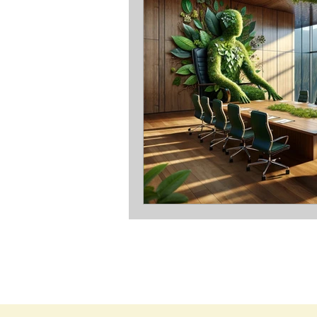
Procès-simulés
Combat
Chronique Conseil de l'Europ
Granulats marins
Total 
Webinaire Idealco
RAPP
Parlement de la rivière Creus