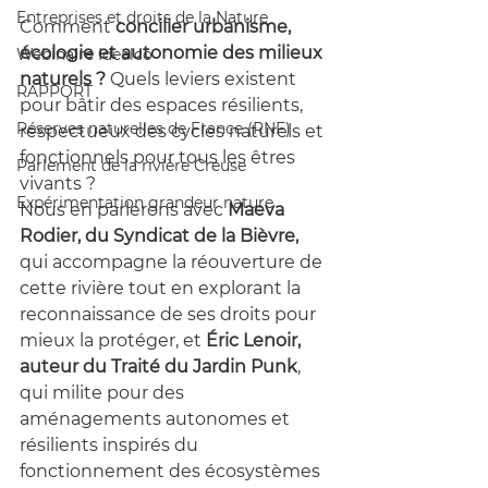
Entreprises et droits de la Nature
Comment 
concilier urbanisme, 
écologie et autonomie des milieux 
Webinaire Idealco
naturels ?
 Quels leviers existent 
RAPPORT
pour bâtir des espaces résilients, 
Réserves naturelles de France (RNF)
respectueux des cycles naturels et 
fonctionnels pour tous les êtres 
Parlement de la rivière Creuse
vivants ?
Expérimentation grandeur nature
Nous en parlerons avec 
Maeva 
Rodier, du Syndicat de la Bièvre,
qui accompagne la réouverture de 
cette rivière tout en explorant la 
reconnaissance de ses droits pour 
mieux la protéger, et 
Éric Lenoir, 
auteur du Traité du Jardin Punk
, 
qui milite pour des 
aménagements autonomes et 
résilients inspirés du 
fonctionnement des écosystèmes 