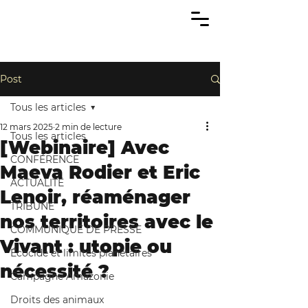
Post
Tous les articles
12 mars 2025
2 min de lecture
Tous les articles
[Webinaire] Avec
CONFÉRENCE
Maeva Rodier et Eric
ACTUALITÉ
Lenoir, réaménager
TRIBUNE
nos territoires avec le
COMMUNIQUÉ DE PRESSE
Vivant : utopie ou
Écocide et limites planétaires
nécessité ?
Campagne Amazonie
Droits des animaux