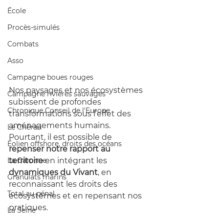
École
Procès-simulés
Combats
Asso
Campagne boues rouges
Nos paysages et nos écosystèmes 
Campagne rivières sauvages
subissent de profondes 
Chronique Conseil de l'Europe
transformations sous l’effet des 
aménagements humains. 
Le Chéran
Pourtant, il est possible de 
Éolien offshore, droits des océans
repenser notre rapport au 
territoire
 en intégrant les 
La Garonne
dynamiques du Vivant
, en 
Granulats marins
reconnaissant les droits des 
Total au pénal
écosystèmes et en repensant nos 
pratiques.
La Seine