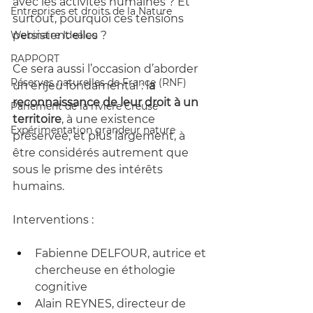
avec les activités humaines ? Et 
Entreprises et droits de la Nature
surtout, pourquoi ces tensions 
persistent elles ?
Webinaire Idealco
RAPPORT
Ce sera aussi l’occasion d’aborder 
Réserves naturelles de France (RNF)
un enjeu fondamental : l
a 
reconnaissance de leur droit à un 
Parlement de la rivière Creuse
territoire
, à une existence 
Expérimentation grandeur nature
préservée, et plus largement, à 
être considérés autrement que 
sous le prisme des intérêts 
humains.
Interventions :
Fabienne DELFOUR, autrice et 
chercheuse en éthologie 
cognitive
Alain REYNES, directeur de 