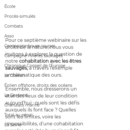
École
Procès-simulés
Combats
Asso
Pour ce septième webinaire sur les 
Campagne boues rouges
droits de la nature, nous vous 
invitons à explorer la question de 
Campagne rivières sauvages
notre 
cohabitation avec les êtres 
Chronique Conseil de l'Europe
sauvages,
 à travers l’exemple 
emblématique des ours.
Le Chéran
Éolien offshore, droits des océans
Ensemble, nous dresserons un 
La Garonne
état des lieux de leur condition 
aujourd’hui : quels sont les défis 
Granulats marins
auxquels ils font face ? Quelles 
Total au pénal
sont les limites, voire les 
impossibilités, d’une cohabitation 
La Seine