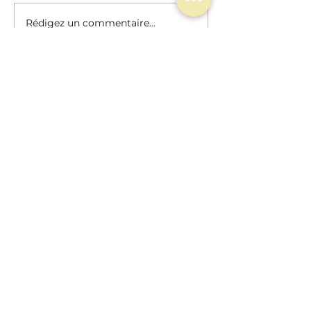
Rédigez un commentaire...
Restez informé.e
!
S'ABONNER