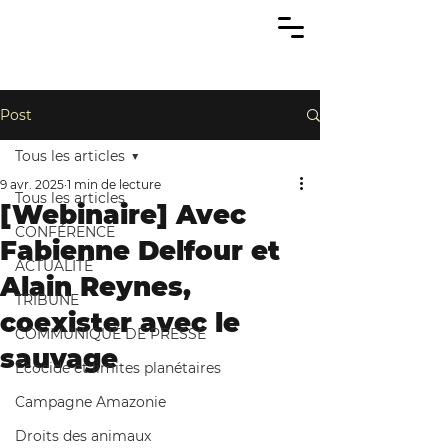
Post
Tous les articles
9 avr. 2025
1 min de lecture
Tous les articles
[Webinaire] Avec
CONFÉRENCE
Fabienne Delfour et
ACTUALITÉ
Alain Reynes,
TRIBUNE
coexister avec le
COMMUNIQUÉ DE PRESSE
sauvage
Écocide et limites planétaires
Campagne Amazonie
Droits des animaux