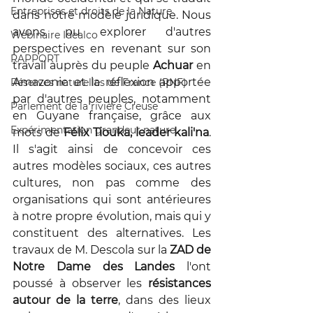
Entreprises et droits de la Nature
dans notre modèle juridique. Nous 
avons pu explorer d'autres 
Webinaire Idealco
perspectives en revenant sur son 
RAPPORT
travail auprès du peuple 
Achuar 
en 
Amazonie et la réflexion apportée 
Réserves naturelles de France (RNF)
par d'autres peuples, notamment 
Parlement de la rivière Creuse
en Guyane française, grâce aux 
Expérimentation grandeur nature
mots de 
Félix Tiouka, leader kali'na
. 
Il s'agit ainsi de concevoir ces 
autres modèles sociaux, ces autres 
cultures, non pas comme des 
organisations qui sont antérieures 
à notre propre évolution, mais qui y 
constituent des alternatives. Les 
travaux de M. Descola sur la 
ZAD de 
Notre Dame des Landes
 l'ont 
poussé à observer les 
résistances 
autour de la terre
, dans des lieux 