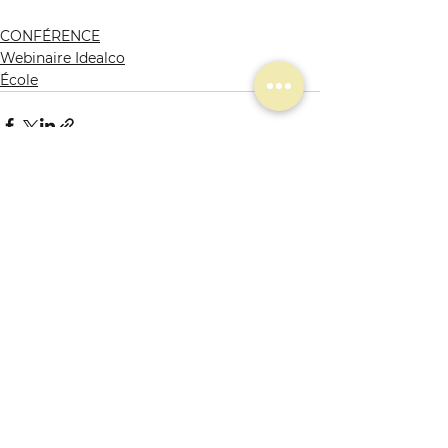
CONFÉRENCE
Webinaire Idealco
École
Commentaires
Rédigez un commentaire...
Restez informé.e
!