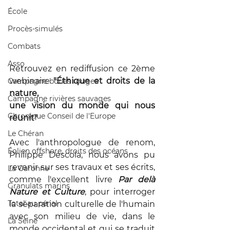
École
Procès-simulés
Combats
Asso
Retrouvez en rediffusion ce 2ème 
webinaire 
"Éthique et droits de la 
Campagne boues rouges
nature, 
Campagne rivières sauvages
une vision du monde qui nous 
Chronique Conseil de l'Europe
réunit"
Le Chéran
Avec l'anthropologue de renom, 
Éolien offshore, droits des océans
Philippe Descola, nous avons pu 
revenir sur ses travaux et ses écrits, 
La Garonne
comme l'excellent livre 
Par delà 
Granulats marins
Nature et Culture
, pour interroger 
Total au pénal
la séparation culturelle de l'humain 
avec son milieu de vie, dans le 
La Seine
monde occidental et qui se traduit 