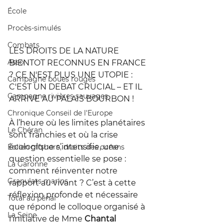
École
Procès-simulés
Combats
LES DROITS DE LA NATURE 
Asso
BIENTOT RECONNUS EN FRANCE 
? CE N'EST PLUS UNE UTOPIE : 
Campagne boues rouges
C'EST UN DEBAT CRUCIAL – ET IL 
Campagne rivières sauvages
ARRIVE AU PALAIS BOURBON !
Chronique Conseil de l'Europe
À l’heure où les limites planétaires 
Le Chéran
sont franchies et où la crise 
écologique s’intensifie, une 
Éolien offshore, droits des océans
question essentielle se pose : 
La Garonne
comment réinventer notre 
Granulats marins
rapport au vivant ? C’est à cette 
réflexion profonde et nécessaire 
Total au pénal
que répond le colloque organisé à 
La Seine
l’initiative de Mme 
Chantal 