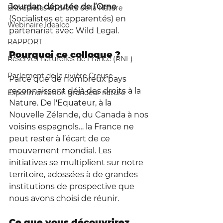
Jourdan
 députée de l’Orne
Entreprises et droits de la Nature
(Socialistes et apparentés) en 
Webinaire Idealco
partenariat avec 
Wild Legal
. 
RAPPORT
Pourquoi ce colloque ?
Réserves naturelles de France (RNF)
Parlement de la rivière Creuse
Parce que de nombreux pays 
reconnaissent déjà des droits à la 
Expérimentation grandeur nature
Nature. De l'Equateur, à la 
Nouvelle Zélande, du Canada à nos 
voisins espagnols… la France ne 
peut rester à l’écart de ce 
mouvement mondial. Les 
initiatives se multiplient sur notre 
territoire, adossées à de grandes 
institutions de prospective que 
nous avons choisi de réunir. 
Ce que vous découvrirez