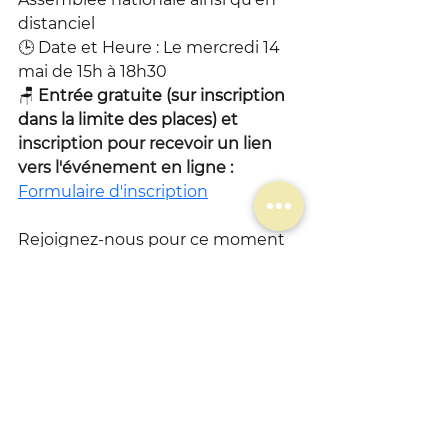
distanciel
🕒 Date et Heure : Le mercredi 14 
mai de 15h à 18h30
🪑 
Entrée gratuite (sur inscription 
dans la limite des places) et 
inscription pour recevoir un lien 
vers l'événement en ligne : 
Formulaire d'inscription
Rejoignez-nous pour ce moment 
de réflexion collective, de dialogue 
et d’engagement.
La Nature a besoin de droits... et de 
voix ! 🗳️
colloque
conférence
CONFÉRENCE
ACTUALITÉ