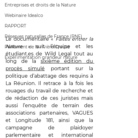
Entreprises et droits de la Nature
Webinaire Idealco
RAPPORT
Réserves naturelles de France (RNF)
Le documentaire « 
Faites entrer la 
Nature
 » suit l’équipe et les 
Parlement de la rivière Creuse
étudiant.es
 de Wild Legal tout au 
Expérimentation grandeur nature
long de la 
sixième
 édition du 
procès simulé
 portant sur la 
politique d’abattage des requins à 
La Réunion
. Il retrace à la fois les 
rouages du travail de recherche et 
de rédaction de ces juristes mais 
aussi l’enquête de terrain des 
associations partenaires, VAGUES 
et Longitude 181, ainsi que la 
campagne de plaidoyer 
parlementaire et international 