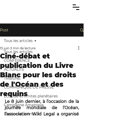
Post
Tous les articles
15 juin
3 min de lecture
Tous les articles
Ciné-débat et
CONFÉRENCE
publication du Livre
ACTUALITÉ
Blanc pour les droits
TRIBUNE
de l'Océan et des
COMMUNIQUÉ DE PRESSE
requins
Écocide et limites planétaires
Le 8 juin dernier, à l’occasion de la 
Campagne Amazonie
journée mondiale de l’Océan, 
Droits des animaux
l’association Wild Legal a organisé 