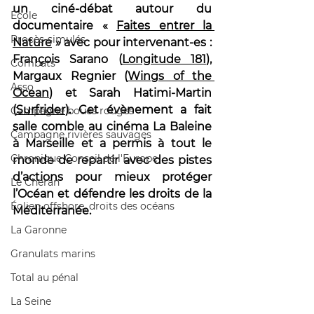
un ciné-débat autour du 
École
documentaire « 
Faites entrer la 
Procès-simulés
Nature
 » avec pour intervenant-es : 
François Sarano (
Longitude 181
), 
Combats
Margaux Regnier (
Wings of the 
Asso
Ocean
) et Sarah Hatimi-Martin 
(
Surfrider
)
. Cet évènement a fait 
Campagne boues rouges
salle comble au cinéma La Baleine 
Campagne rivières sauvages
à Marseille et a permis à tout le 
Chronique Conseil de l'Europe
monde de repartir avec des pistes 
d’actions pour mieux protéger 
Le Chéran
l’Océan et défendre les droits de la 
Éolien offshore, droits des océans
Méditerranée.
La Garonne
Granulats marins
Total au pénal
La Seine