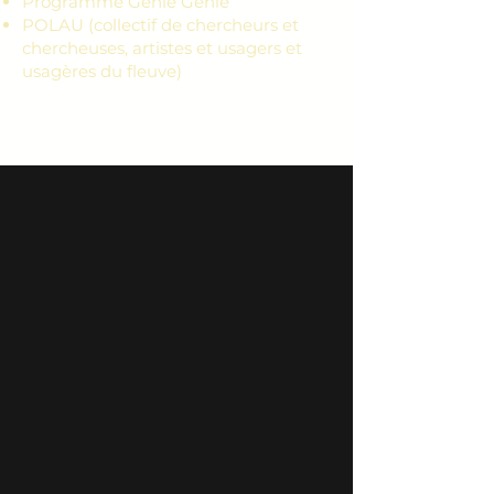
Programme Génie Génie
POLAU (collectif de chercheurs et
chercheuses, artistes et usagers et
usagères du fleuve)