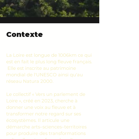
Contexte
La Loire est longue de 1006km ce qui
est en fait le plus long fleuve français.
Elle est inscrite au patrimoine
mondial de l'UNESCO ainsi qu'au
réseau Natura 2000.
Le collectif « Vers un parlement de
Loire », créé en 2023, cherche à
donner une voix au fleuve et à
transformer notre regard sur ses
écosystèmes. Il articule une
démarche arts–sciences–territoires
pour produire des transformations