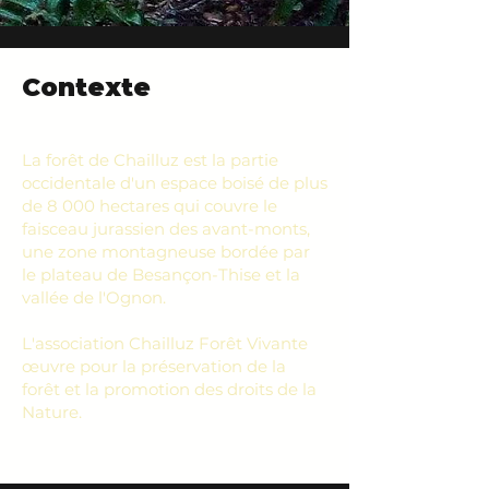
Contexte
La forêt de Chailluz est la partie
occidentale d'un espace boisé de plus
de 8 000 hectares qui couvre le
faisceau jurassien des avant-monts,
une zone montagneuse bordée par
le plateau de Besançon-Thise et la
vallée de l'Ognon.
L'association Chailluz Forêt Vivante
œuvre pour la préservation de la
forêt et la promotion des droits de la
Nature.