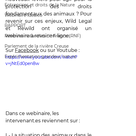
Entreprises et droits de la Nature
protection des droits 
fondamentaux des animaux ? Pour 
Webinaire Idealco
revenir sur ces enjeux, Wild Legal 
RAPPORT
et Rewild ont organisé un 
webinaire à revoir en ligne. 
Réserves naturelles de France (RNF)
Parlement de la rivière Creuse
Sur 
Facebook
 ou sur Youtube :
Expérimentation grandeur nature
https://www.youtube.com/watch?
v=jNtEd0pen8w
Dans ce webinaire, les 
intervenant.es reviennent sur :
I - La situation des animaux dans le 