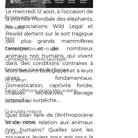
École
Le mercredi 12 août, à l’occasion de 
Procès-simulés
la journée mondiale des éléphants, 
les associations Wild Legal et 
Combats
Rewild alertent sur le sort tragique 
Asso
des plus grands mammifères 
terrestres et de nombreux 
Campagne boues rouges
animaux non humains, qui vivent 
Campagne rivières sauvages
dans des conditions contraires à 
Chronique Conseil de l'Europe
leurs besoins biologiques et à leurs 
droits fondamentaux. 
Le Chéran
Domestication, captivité forcée, 
Éolien offshore, droits des océans
chasses récréatives, élevage 
intensif ou surpêche…
La Garonne
Granulats marins
Quel bilan faire de l’Anthropocène 
Total au pénal
et de notre relation aux animaux 
non humains? Quelles sont les 
La Seine
nouveaux leviers pour agir pour la 