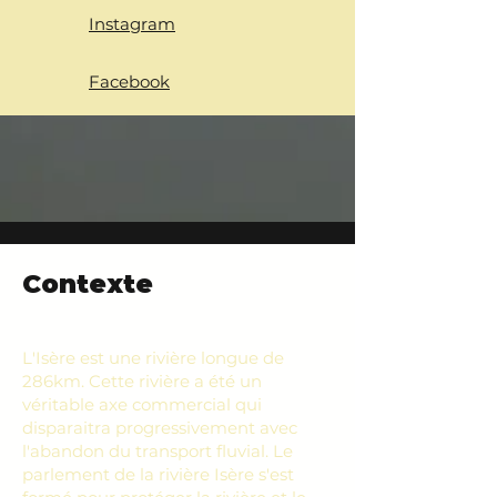
Instagram
Facebook
Contexte
L'Isère est une rivière longue de
286km. Cette rivière a été un
véritable axe commercial qui
disparaitra progressivement avec
l'abandon du transport fluvial. Le
parlement de la rivière Isère s'est