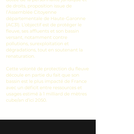
de droits, proposition issue de
l’Assemblée Citoyenne
départementale de Haute-Garonne
(AC31). L’objectif est de protéger le
fleuve, ses affluents et son bassin
versant, notamment contre
pollutions, surexploitation et
dégradations, tout en soutenant la
renaturation.
Cette volonté de protection du fleuve
découle en partie du fait que son
bassin est le plus impacté de France
avec un déficit entre ressources et
usages estimé à 1 milliard de mètres
cube/an d’ici 2050.