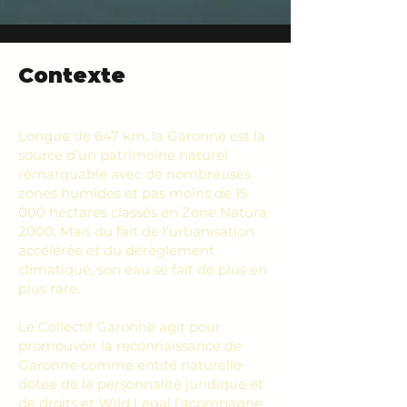
Contexte
Longue de 647 km, la Garonne est la
source d’un patrimoine naturel
remarquable avec de nombreuses
zones humides et pas moins de 15
000 hectares classés en Zone Natura
2000. Mais du fait de l’urbanisation
accélérée et du dérèglement
climatique, son eau se fait de plus en
plus rare.
Le Collectif Garonne agit pour
promouvoir la reconnaissance de
Garonne comme entité naturelle
dotée de la personnalité juridique et
de droits et Wild Legal l'acompagne