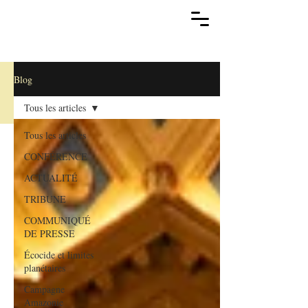
Blog.
Blog
Tous les articles
Tous les articles
CONFÉRENCE
ACTUALITÉ
TRIBUNE
COMMUNIQUÉ
DE PRESSE
Écocide et limites
planétaires
Campagne
Amazonie