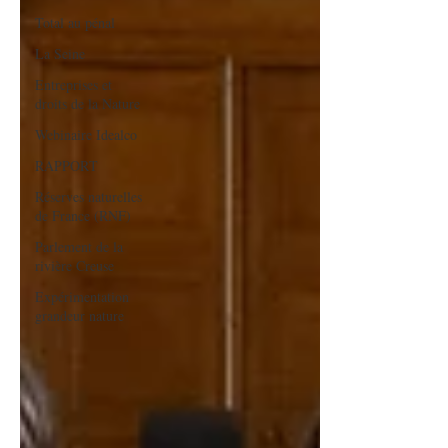
Total au pénal
La Seine
Entreprises et
droits de la Nature
Webinaire Idealco
RAPPORT
Réserves naturelles
de France (RNF)
Parlement de la
rivière Creuse
Expérimentation
grandeur nature