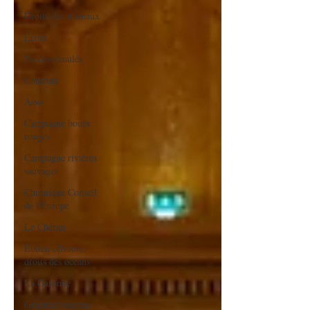
Droits des animaux
École
Procès-simulés
Combats
Asso
Campagne boues
rouges
Campagne rivières
sauvages
Chronique Conseil
de l'Europe
Le Chéran
Éolien offshore,
droits des océans
La Garonne
Granulats marins